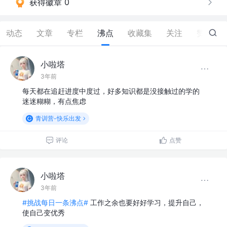
获得徽章 0
动态
文章
专栏
沸点
收藏集
关注
赞
0
小啦塔
3年前
每天都在追赶进度中度过，好多知识都是没接触过的学的
迷迷糊糊，有点焦虑
青训营-快乐出发
评论
点赞
小啦塔
3年前
#挑战每日一条沸点#
工作之余也要好好学习，提升自己，
使自己变优秀