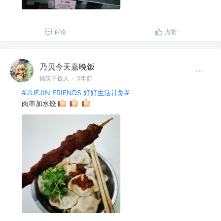
评论
点赞
乃贝今天嘉晚饭
搞笑干饭人
·
3年前
#JUEJIN FRIENDS 好好生活计划#
肉串加水饺