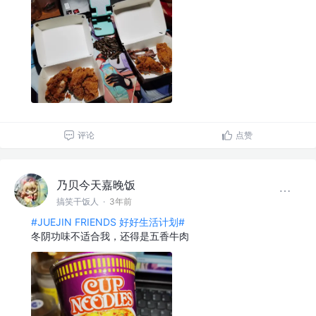
评论
点赞
乃贝今天嘉晚饭
搞笑干饭人
·
3年前
#JUEJIN FRIENDS 好好生活计划#
冬阴功味不适合我，还得是五香牛肉