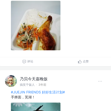
评论
点赞
乃贝今天嘉晚饭
搞笑干饭人
·
3年前
#JUEJIN FRIENDS 好好生活计划#
手擀面，芜湖！