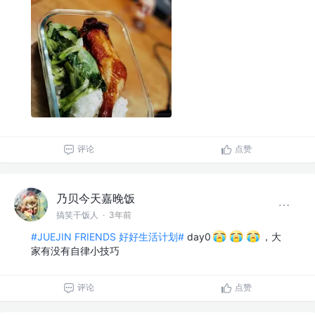
评论
点赞
乃贝今天嘉晚饭
搞笑干饭人
·
3年前
#JUEJIN FRIENDS 好好生活计划#
day0
，大
家有没有自律小技巧
评论
点赞