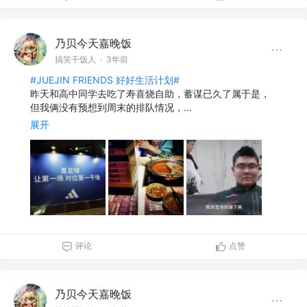
乃贝今天嘉晚饭
搞笑干饭人
·
3年前
#JUEJIN FRIENDS 好好生活计划#
昨天和高中同学去吃了寿喜烧自助，蓄谋已久了属于是，
但我俩没有预想到周末的排队情况，…
展开
评论
点赞
乃贝今天嘉晚饭