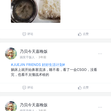
评论
点赞
乃贝今天嘉晚饭
搞笑干饭人
·
3年前
#JUEJIN FRIENDS 好好生活计划#
躺床上就开始鼻塞流涕，睡不着，看了一会CSGO，没看
完，也看不太懂战术啥的
评论
点赞
乃贝今天嘉晚饭
搞笑干饭人
·
3年前