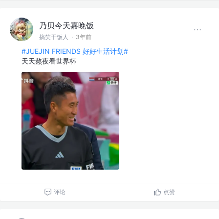
乃贝今天嘉晚饭
搞笑干饭人
·
3年前
#JUEJIN FRIENDS 好好生活计划#
天天熬夜看世界杯
评论
点赞