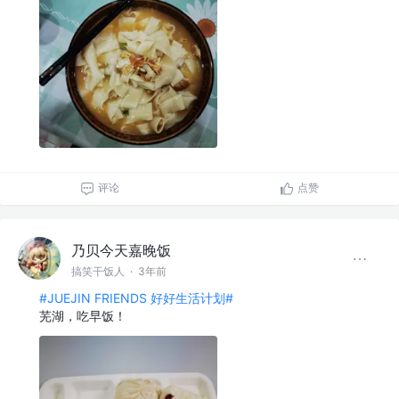
评论
点赞
乃贝今天嘉晚饭
搞笑干饭人
·
3年前
#JUEJIN FRIENDS 好好生活计划#
芜湖，吃早饭！