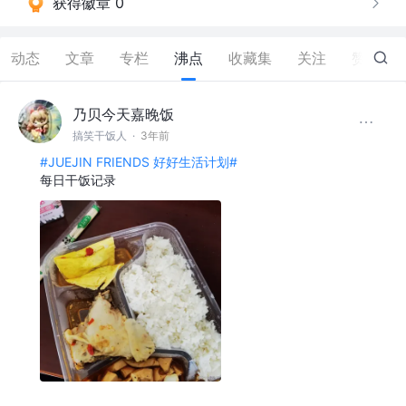
获得徽章 0
动态
文章
专栏
沸点
收藏集
关注
赞
43
乃贝今天嘉晚饭
搞笑干饭人
·
3年前
#JUEJIN FRIENDS 好好生活计划#
每日干饭记录