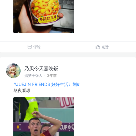
评论
点赞
乃贝今天嘉晚饭
搞笑干饭人
·
3年前
#JUEJIN FRIENDS 好好生活计划#
熬夜看球