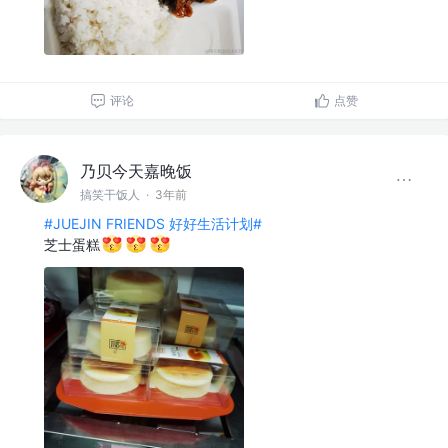
评论
点赞
乃贝今天嘉晚饭
搞笑干饭人
·
3年前
#JUEJIN FRIENDS 好好生活计划#
芝士蛋糕