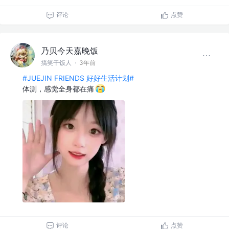
评论
点赞
乃贝今天嘉晚饭
搞笑干饭人
·
3年前
#JUEJIN FRIENDS 好好生活计划#
体测，感觉全身都在痛
评论
点赞