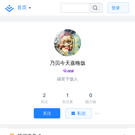
首页
登录
乃贝今天嘉晚饭
搞笑干饭人
2
1
0
关注
关注者
掘力值
关注
私信