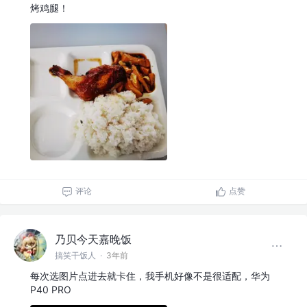
烤鸡腿！
评论
点赞
乃贝今天嘉晚饭
搞笑干饭人
·
3年前
每次选图片点进去就卡住，我手机好像不是很适配，华为
P40 PRO