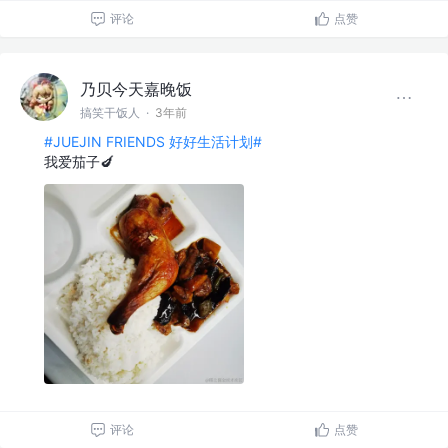
评论
点赞
乃贝今天嘉晚饭
搞笑干饭人
·
3年前
#JUEJIN FRIENDS 好好生活计划#
我爱茄子🍆
评论
点赞