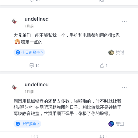
undefIned
1月前
大兄弟们，能不能私我一个，手机和电脑都能用的微p恩
稳定一点的
赞过
今日新鲜事
14
1
undefIned
1月前
周围用机械键盘的还是占多数，啪啪啪的，时不时就让我
想起那些年在网吧玩劲舞团的日子。相比较我还是钟情于
薄膜静音键盘，丝滑柔顺不弹手，像极了你的脸颊。
赞过
上班摸鱼
7
1