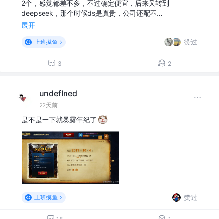
2个，感觉都差不多，不过确定便宜，后来又转到
deepseek，那个时候ds是真贵，公司还配不…
展开
赞过
上班摸鱼
3
2
undefIned
22天前
是不是一下就暴露年纪了
赞过
上班摸鱼
18
1