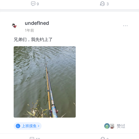
9
3
undefIned
1年前
兄弟们，我先钓上了
赞过
上班摸鱼