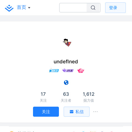
首页
登录
undefIned
17
63
1,612
关注
关注者
掘力值
关注
私信