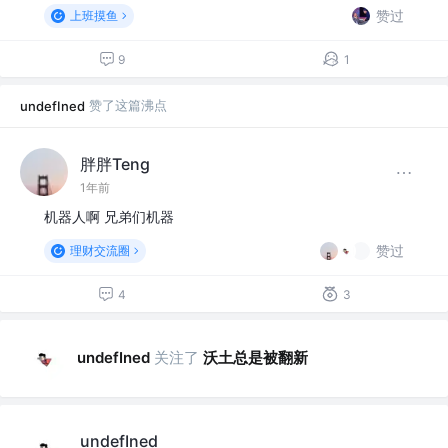
赞过
上班摸鱼
9
1
赞了这篇沸点
undefIned
胖胖Teng
1年前
机器人啊 兄弟们机器
赞过
理财交流圈
4
3
关注了
沃土总是被翻新
undefIned
undefIned