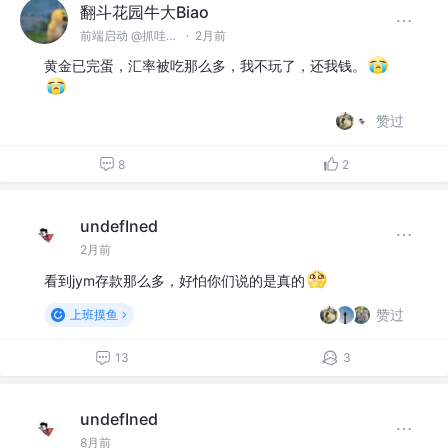
翻斗花园牛大Biao
前端启动 @抓哇公司
·
2月前
黄金已完蛋，汇率被吃那么多，我不玩了，还我钱。
赞过
8
2
undefIned
2月前
看到jym存款那么多，好怕你们说的是真的
赞过
上班摸鱼
13
3
undefIned
8月前