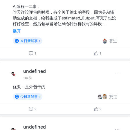
AI编程一二事：
昨天详设评审的时候，有个关于输出的字段，因为是AI辅
助生成的文档，给我生成了estimated_0utput,写完了也没
好好检查，然后领导当场让AI给我分析我写的详设…
展开
赞过
今日新鲜事
1
1
undefIned
1年前
优弧：是外包干的
赞过
今日新鲜事
2
2
undefIned