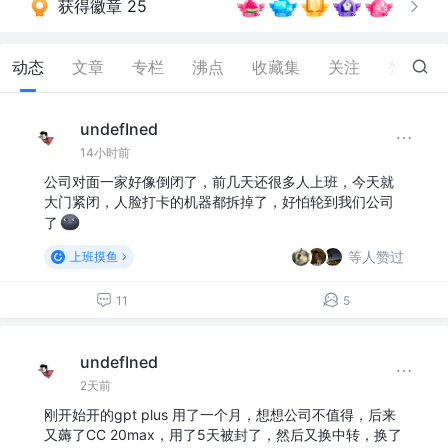
获得徽章 25
动态
文章
专栏
沸点
收藏集
关注
赞
332
undefIned
14小时前
公司对面一家好像倒闭了，前几天还很多人上班，今天就
大门紧闭，人脸打卡的机器都拆掉了，好怕轮到我们公司
了
等人赞过
上班摸鱼
11
5
undefIned
2天前
刚开始开的gpt plus 用了一个月，想想公司不值得，后来
又薅了CC 20max，用了5天被封了，然后又换中转，换了