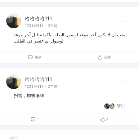
哈哈哈哈111
1231 @111
·
2年前
يجب أن لا يكون آخر موعد لوصول الطلب بأكمله قبل آخر موعد
لوصول أي عنصر في الطلب.
评论
点赞
哈哈哈哈111
1231 @111
·
2年前
扫雷，蜘蛛纸牌
赞过
1
2