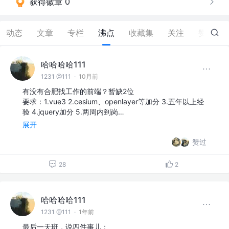
获得徽章 0
动态
文章
专栏
沸点
收藏集
关注
赞
22
哈哈哈哈111
1231 @111
·
10月前
有没有合肥找工作的前端？暂缺2位
要求：1.vue3 2.cesium、openlayer等加分 3.五年以上经
验 4.jquery加分 5.两周内到岗…
展开
赞过
28
2
哈哈哈哈111
1231 @111
·
1年前
最后一天班，说四件事儿：