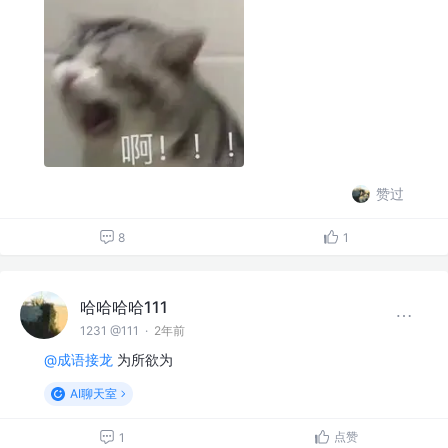
赞过
8
1
哈哈哈哈111
1231 @111
·
2年前
@成语接龙
为所欲为
AI聊天室
点赞
1