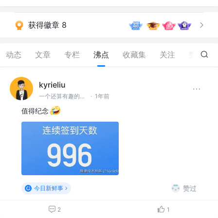
获得徽章 8
动态
文章
专栏
沸点
收藏集
关注
赞
48
kyrieliu
一个还算有趣的前端er
·
1年前
值得纪念
赞过
今日新鲜事
2
1