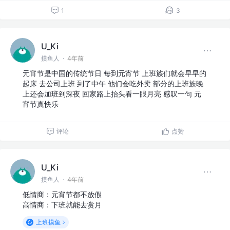
1
3
U_Ki
摸鱼人
·
4年前
元宵节是中国的传统节日 每到元宵节 上班族们就会早早的
起床 去公司上班 到了中午 他们会吃外卖 部分的上班族晚
上还会加班到深夜 回家路上抬头看一眼月亮 感叹一句 元
宵节真快乐
评论
点赞
U_Ki
摸鱼人
·
4年前
低情商：元宵节都不放假
高情商：下班就能去赏月
上班摸鱼