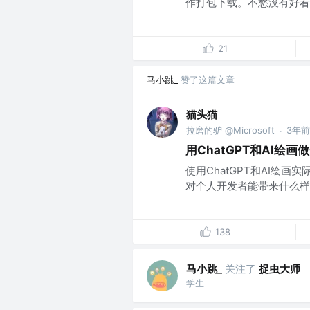
作打包下载。不愁没有好看的
21
马小跳_
赞了这篇文章
猫头猫
拉磨的驴 @Microsoft
3年前
·
用ChatGPT和AI绘
使用ChatGPT和AI绘画
对个人开发者能带来什么样的加
138
马小跳_
关注了
捉虫大师
学生