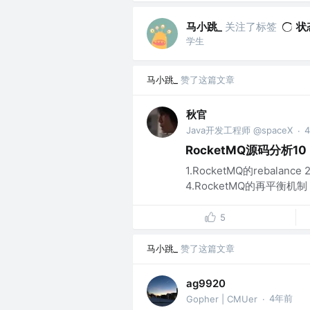
马小跳_
关注了标签
状
学生
马小跳_
赞了这篇文章
秋官
Java开发工程师 @spaceX
·
RocketMQ源码分析10
1.RocketMQ的rebalan
4.RocketMQ的再平衡机制 5.R
5
马小跳_
赞了这篇文章
ag9920
4年前
Gopher | CMUer
·