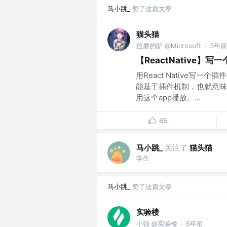
马小跳_
赞了这篇文章
猫头猫
拉磨的驴 @Microsoft
3年前
·
【ReactNative
用React Native写
能基于插件机制，也就意味
用这个app播放。...
65
马小跳_
关注了
猫头猫
学生
马小跳_
赞了这篇文章
实验楼
小强 @实验楼
6年前
·