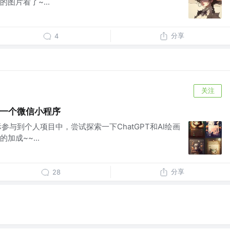
图片看了~...
分享
4
关注
画做一个微信小程序
实际参与到个人项目中，尝试探索一下ChatGPT和AI绘画
成~~...
分享
28