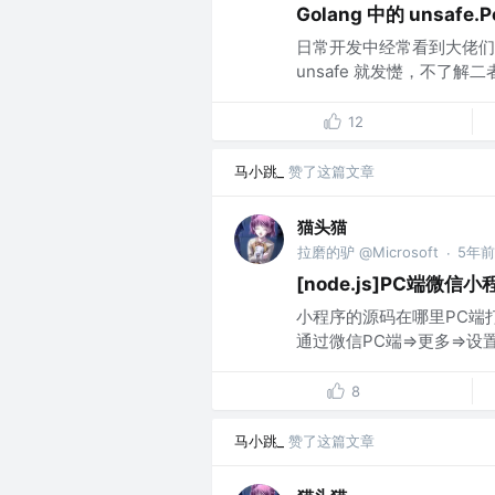
Golang 中的 unsafe.Po
日常开发中经常看到大佬们用各种 
unsafe 就发憷，不了解
12
马小跳_
赞了这篇文章
猫头猫
拉磨的驴 @Microsoft
5年前
·
[node.js]PC端微信
小程序的源码在哪里PC端
通过微信PC端=>更多=>设置查
8
马小跳_
赞了这篇文章