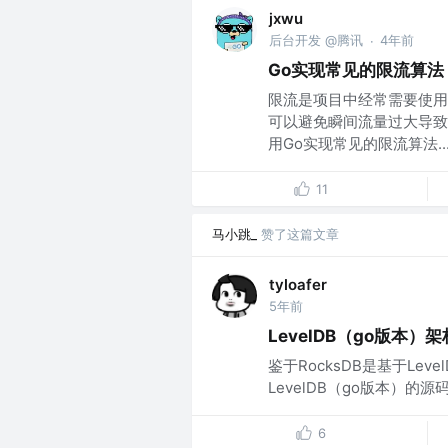
jxwu
后台开发 @腾讯
4年前
·
Go实现常见的限流算法
限流是项目中经常需要使用
可以避免瞬间流量过大导致
用Go实现常见的限流算法..
11
马小跳_
赞了这篇文章
tyloafer
5年前
LevelDB（go版本）
鉴于RocksDB是基于Le
LevelDB（go版本）的源
6