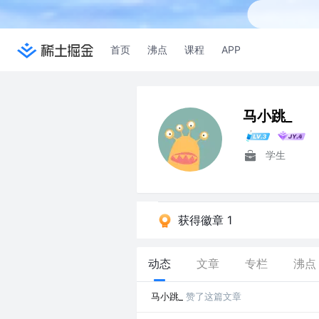
首页
沸点
课程
APP
马小跳_
学生
获得徽章 1
动态
文章
专栏
沸点
马小跳_
赞了这篇文章