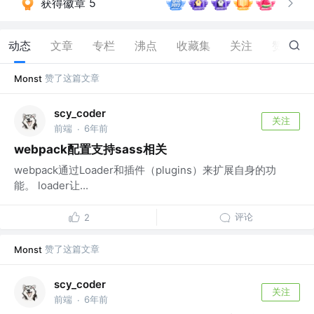
获得徽章 5
动态
文章
专栏
沸点
收藏集
关注
赞
18
赞了这篇文章
Monst
scy_coder
关注
前端
6年前
·
webpack配置支持sass相关
webpack通过Loader和插件（plugins）来扩展自身的功
能。 loader让...
评论
2
赞了这篇文章
Monst
scy_coder
关注
前端
6年前
·