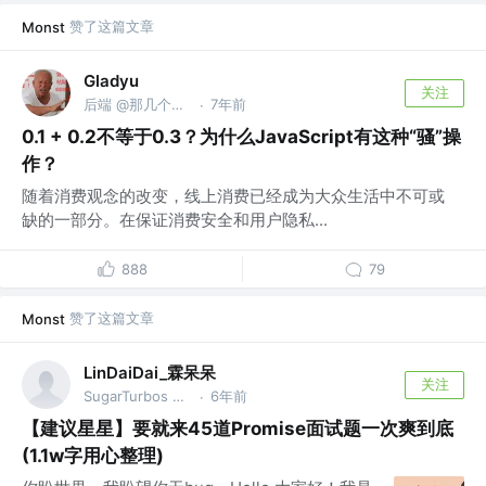
赞了这篇文章
Monst
Gladyu
关注
后端 @那几个字不认识
7年前
·
0.1 + 0.2不等于0.3？为什么JavaScript有这种“骚”操
作？
随着消费观念的改变，线上消费已经成为大众生活中不可或
缺的一部分。在保证消费安全和用户隐私...
888
79
赞了这篇文章
Monst
LinDaiDai_霖呆呆
关注
SugarTurbos Club 成员
6年前
·
【建议星星】要就来45道Promise面试题一次爽到底
(1.1w字用心整理)