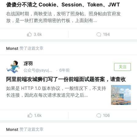
傻傻分不清之 Cookie、Session、Token、JWT
在战国时期，商鞅变法，发明了照身帖。照身帖由官府发
放，是一块打磨光滑细密的竹板，上面刻有...
3.6k
194
赞了这篇文章
Monst
冴羽
关注
公众号@yayujs @🏅掘金签约作者
6年前
·
阿里前端攻城狮们写了一份前端面试题答案，请查收
如果是 HTTP 1.0 版本协议，一般情况下，不支持
长连接，因此在每次请求发送完毕之后...
1.6k
106
赞了这篇文章
Monst