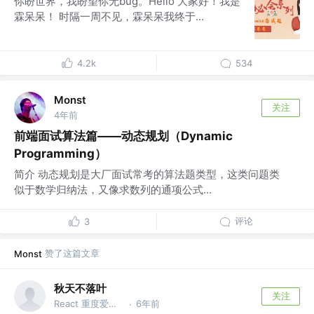
你盼世界，我盼望你无bug。Hello 大家好！我是
霖呆呆！ 时隔一周不见，霖呆呆我终于...
4.2k
534
Monst
关注
4年前
前端面试算法篇——动态规划（Dynamic
Programming）
简介 动态规划是大厂面试常考的算法题类型，这类问题类
似于数学归纳法，又像求数列的通项公式...
评论
3
赞了这篇文章
Monst
秋天不落叶
关注
React 重度爱好者
6年前
·