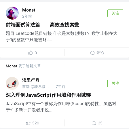
Monst
关注
2年前
前端面试算法篇——高效查找素数
题目 Leetcode题目链接 什么是素数(质数)？ 数学上指在大
于1的整数中只能被1和...
评论
0
赞了这篇文章
Monst
浪里行舟
关注
前端 @联系微信frontJS
7年前
·
深入理解JavaScript作用域和作用域链
JavaScript中有一个被称为作用域(Scope)的特性。虽然对
于许多新手开发者来说...
529
35