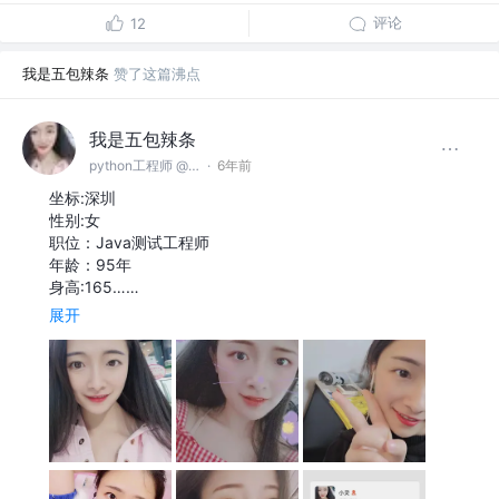
评论
12
我是五包辣条
赞了这篇沸点
我是五包辣条
python工程师 @百度
·
6年前
坐标:深圳
性别:女
职位：Java测试工程师
年龄：95年
身高:165……
展开