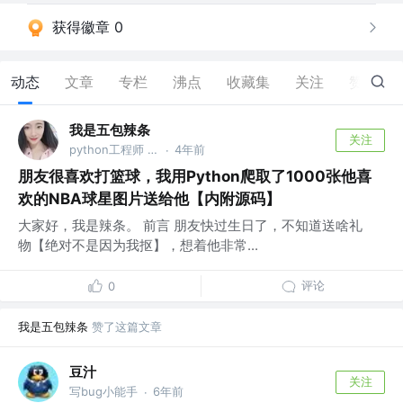
获得徽章 0
动态
文章
专栏
沸点
收藏集
关注
赞
7
我是五包辣条
关注
python工程师 @百度
4年前
·
朋友很喜欢打篮球，我用Python爬取了1000张他喜
欢的NBA球星图片送给他【内附源码】
大家好，我是辣条。 前言 朋友快过生日了，不知道送啥礼
物【绝对不是因为我抠】，想着他非常...
评论
0
我是五包辣条
赞了这篇文章
豆汁
关注
写bug小能手
6年前
·