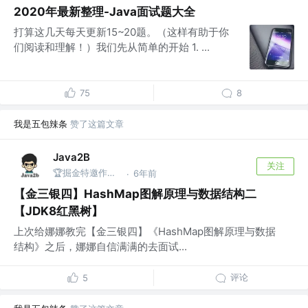
2020年最新整理-Java面试题大全
打算这几天每天更新15~20题。（这样有助于你
们阅读和理解！）我们先从简单的开始 1. ...
75
8
我是五包辣条
赞了这篇文章
Java2B
关注
🏆掘金特邀作者 @微信公众号：Java2b(关注送福利)
6年前
·
【金三银四】HashMap图解原理与数据结构二
【JDK8红黑树】
上次给娜娜教完【金三银四】《HashMap图解原理与数据
结构》之后，娜娜自信满满的去面试...
评论
5