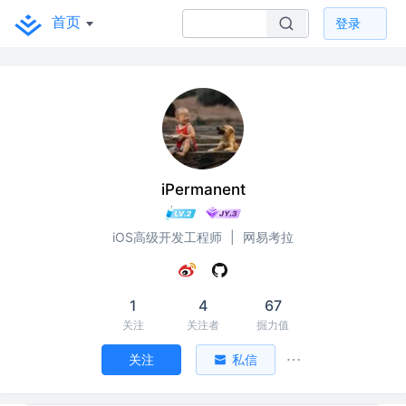
首页
登录
iPermanent
iOS高级开发工程师
|
网易考拉
1
4
67
关注
关注者
掘力值
关注
私信