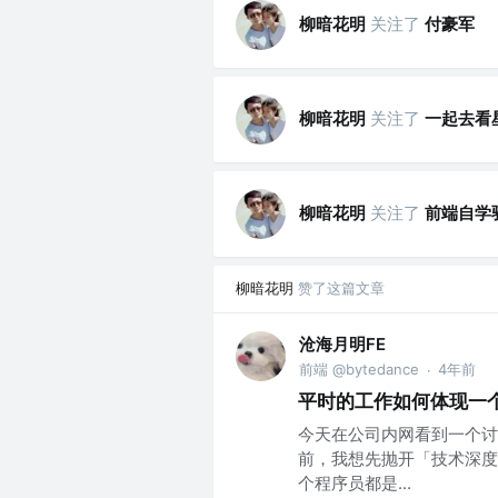
柳暗花明
关注了
付豪军
柳暗花明
关注了
一起去看
柳暗花明
关注了
前端自学
柳暗花明
赞了这篇文章
沧海月明FE
前端 @bytedance
4年前
·
平时的工作如何体现一
今天在公司内网看到一个讨
前，我想先抛开「技术深度
个程序员都是...