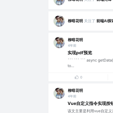
柳暗花明
关注了
前端AI探
柳暗花明
4年前
实现pdf预览
``` ``` ``` async getData(
to...
0
柳暗花明
4年前
Vue自定义指令实现按
该文主要是利用vue自定