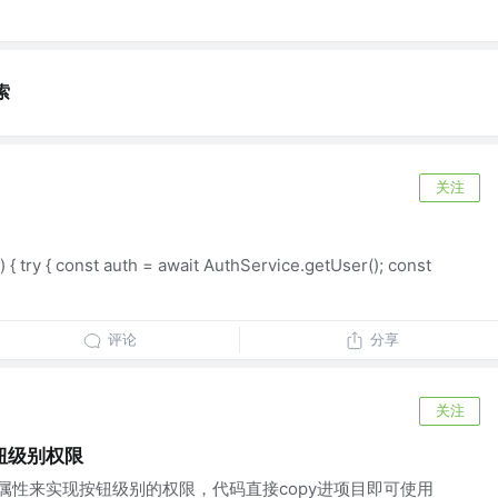
索
关注
) { try { const auth = await AuthService.getUser(); const
评论
分享
关注
钮级别权限
义属性来实现按钮级别的权限，代码直接copy进项目即可使用