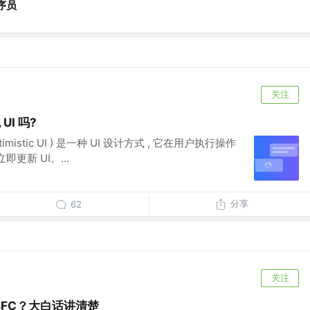
序员
关注
UI 吗?
timistic UI ) 是一种 UI 设计方式 , 它在用户执行操作
即更新 UI。...
分享
62
关注
FC？大白话讲清楚