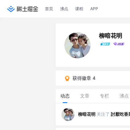
首页
沸点
课程
APP
柳暗花明
获得徽章 4
动态
文章
专栏
沸点
柳暗花明
关注了
討厭吃香