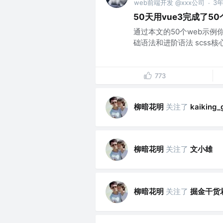
web前端开发 @xxx公司
3
·
50天用vue3完成了5
通过本文的50个web示例你
础语法和进阶语法 scss核心基础
773
柳暗花明
关注了
kaiking_
柳暗花明
关注了
文小雄
柳暗花明
关注了
掘金干货