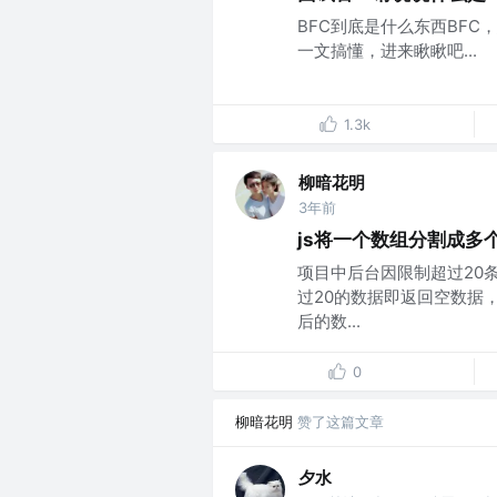
BFC到底是什么东西BFC
一文搞懂，进来瞅瞅吧...
1.3k
柳暗花明
3年前
js将一个数组分割成多
项目中后台因限制超过20
过20的数据即返回空数据
后的数...
0
柳暗花明
赞了这篇文章
夕水