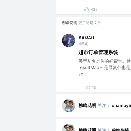
432
柳暗花明
赞了这篇文章
K8sCat
4年前
超市订单管理系统
类型别名是你的好帮手。使
resultMap – 是
sq...
19
柳暗花明
关注了
champyi
柳暗花明
关注了
前端先锋