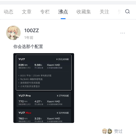
动态
文章
专栏
沸点
收藏集
关注
赞
45
100ZZ
1年前
你会选那个配置
赞过