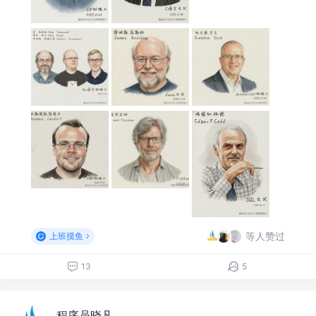
等人赞过
上班摸鱼
13
5
程序员晓凡