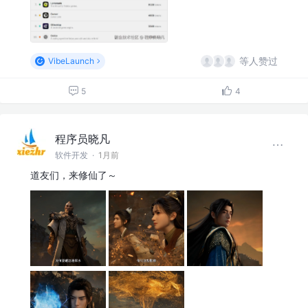
等人赞过
VibeLaunch
5
4
程序员晓凡
软件开发
·
1月前
道友们，来修仙了～