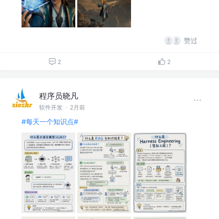
赞过
2
2
程序员晓凡
软件开发
·
2月前
#每天一个知识点#