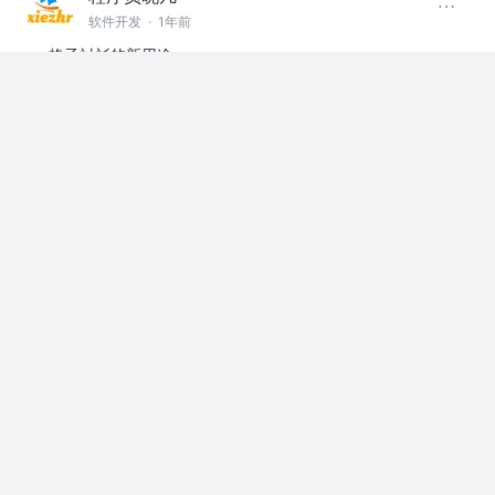
软件开发
·
1年前
格子衬衫的新用途。。。
#搞笑程序员#
赞过
上班摸鱼
评论
2
程序员晓凡
软件开发
·
1年前
哦，原来菜鸟是自己