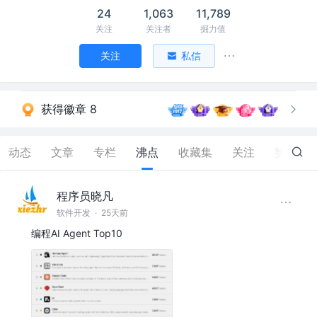
24
1,063
11,789
关注
关注者
掘力值
关注
私信
获得徽章 8
动态
文章
专栏
沸点
收藏集
关注
赞
166
程序员晓凡
软件开发
·
25天前
编程AI Agent Top10