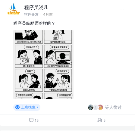
程序员晓凡
软件开发
·
4月前
程序员鼓励师啥样的？
等人赞过
上班摸鱼
15
5