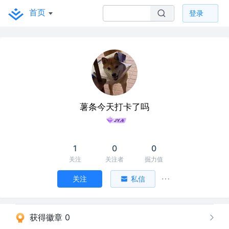
首页
登录
薯条今天打卡了吗
1
0
0
关注
关注者
掘力值
关注
私信
获得徽章 0