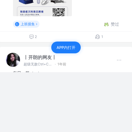
赞过
上班摸鱼
2
1
APP内打开
丨开朗的网友丨
超级无敌Ctrl+C~V~Z大王
·
1年前
每日一笑（一）