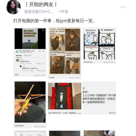
丨开朗的网友丨
超级无敌Ctrl+C~V~Z大王
·
1年前
打开电脑的第一件事，给jym更新每日一笑。