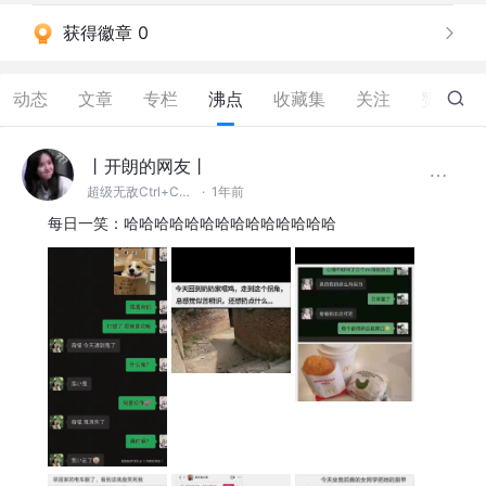
获得徽章 0
动态
文章
专栏
沸点
收藏集
关注
赞
0
丨开朗的网友丨
超级无敌Ctrl+C~V~Z大王
·
1年前
每日一笑：哈哈哈哈哈哈哈哈哈哈哈哈哈哈