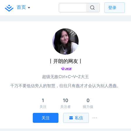
首页
登录
丨开朗的网友丨
超级无敌Ctrl+C~V~Z大王
千万不要低估旁人的智慧，往往只有蠢才才会认为别人愚蠢。
1
10
0
关注
关注者
掘力值
关注
私信