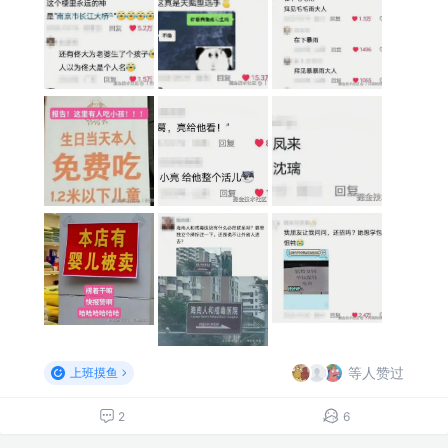
等人赞过
上班摸鱼
2
6