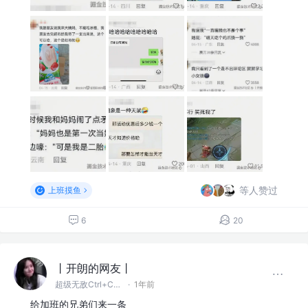
等人赞过
上班摸鱼
6
20
丨开朗的网友丨
超级无敌Ctrl+C~V~Z大王
·
1年前
给加班的兄弟们来一条