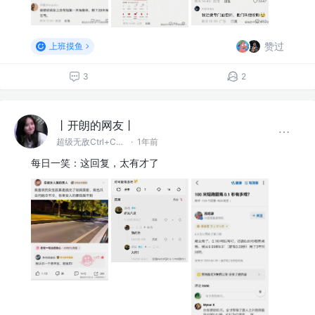
赞过
上班摸鱼
3
2
丨开朗的网友丨
超级无敌Ctrl+C~V~Z大王
·
1年前
每日一笑：这回复，太有才了