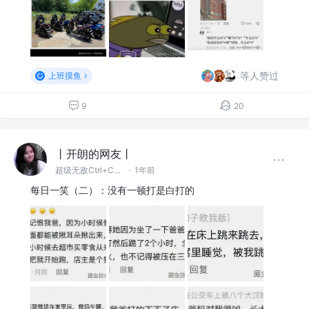
等人赞过
上班摸鱼
9
20
丨开朗的网友丨
超级无敌Ctrl+C~V~Z大王
·
1年前
每日一笑（二）：没有一顿打是白打的