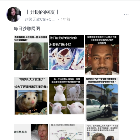
丨开朗的网友丨
超级无敌Ctrl+C~V~Z大王
·
1年前
每日沙雕网图