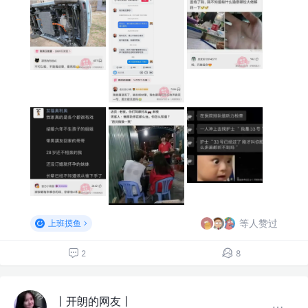
等人赞过
上班摸鱼
2
8
丨开朗的网友丨