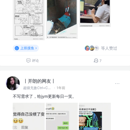
等人赞过
上班摸鱼
评论
7
丨开朗的网友丨
超级无敌Ctrl+C~V~Z大王
·
1年前
不写需求了，给jym更新每日一笑。