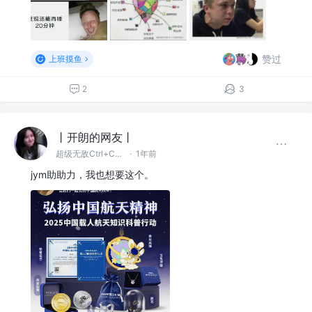
赞过
上班摸鱼
2
3
丨开朗的网友丨
超级无敌Ctrl+C~V~Z大王
·
1年前
jym助助力，我也想要这个。