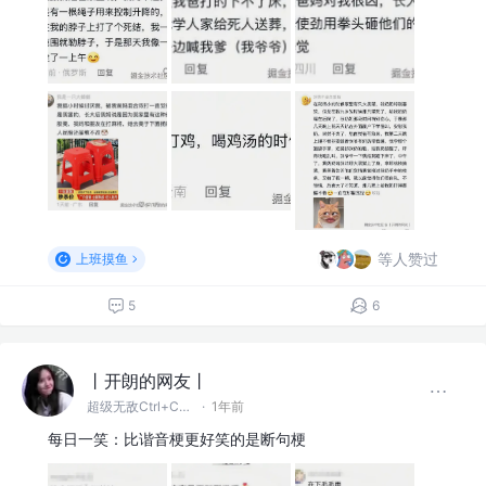
等人赞过
上班摸鱼
5
6
丨开朗的网友丨
超级无敌Ctrl+C~V~Z大王
·
1年前
每日一笑：比谐音梗更好笑的是断句梗