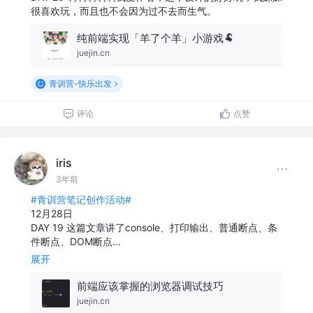
很喜欢玩，而且也不会因为过不去而生气。
纯前端实现「羊了个羊」小游戏🐏
juejin.cn
青训营-快乐出发
评论
点赞
iris
3年前
#青训营笔记创作活动#
12月28日
DAY 19 这篇文章讲了console、打印输出、普通断点、条
件断点、DOM断点…
展开
前端应该掌握的浏览器调试技巧
juejin.cn