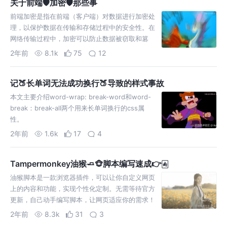
关于前端🛡️加密🛡️那些事
前端加密是指在前端（客户端）对数据进行加密处
理，以保护数据在传输和存储过程中的安全性。在
网络传输过程中，加密可以防止数据被窃取和篡
改，保护用户隐私信息不被泄露。
2年前
8.1k
75
12
记🍑长单词无法成功换行🍑导致的样式事故
本文主要介绍word-wrap: break-word和word-
break：break-all两个用来长单词换行的css属
性。
2年前
1.6k
17
4
Tampermonkey油猴🧈🐵脚本编写速成👉️🀁
油猴脚本是一款浏览器插件，可以让你自定义网页
上的内容和功能，实现个性化定制。无需等待官方
更新，自己动手编写脚本，让网页适应你的需求！
2年前
8.3k
31
3