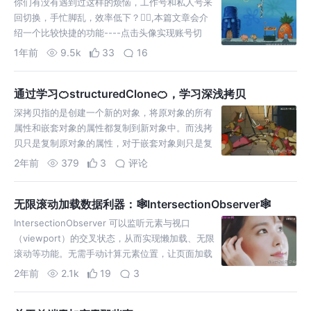
你们有没有遇到过这样的烦恼，工作号和私人号来
回切换，手忙脚乱，效率低下？😵‍💫,本篇文章会介
绍一个比较快捷的功能----点击头像实现账号切
换。账号无缝切换，再也不用输入密码，省时省
1年前
9.5k
33
16
力！
通过学习🍊structuredClone🍊，学习深浅拷贝
深拷贝指的是创建一个新的对象，将原对象的所有
属性和嵌套对象的属性都复制到新对象中。而浅拷
贝只是复制原对象的属性，对于嵌套对象则只是复
制了引用，新对象和原对象共享嵌套对象。
2年前
379
3
评论
无限滚动加载数据利器：🕸️IntersectionObserver🕸️
IntersectionObserver 可以监听元素与视口
（viewport）的交叉状态，从而实现懒加载、无限
滚动等功能。无需手动计算元素位置，让页面加载
更加高效流畅！
2年前
2.1k
19
3