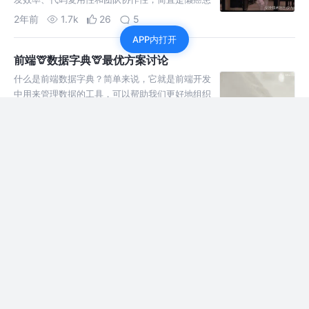
者的福音！
2年前
1.7k
26
5
APP内打开
前端🦒数据字典🦒最优方案讨论
什么是前端数据字典？简单来说，它就是前端开发
中用来管理数据的工具，可以帮助我们更好地组织
和管理项目中的各种数据。
2年前
9.0k
55
26
使用js写一个简单的🐋瀑布流🐋
瀑布流布局（Waterfall Flow Layout）通常用于展
示不同高度的内容块，使它们像瀑布一样从上到下
排列，但又能充分利用页面空间，使得整体看起来
更加美观和动态。
2年前
2.0k
19
3
🐙单元测试🐙初探---React Testing Libary
React Testing Library（RTL）是一个用于测试