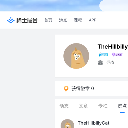
首页
沸点
课程
APP
TheHillbill
码农
获得徽章 0
动态
文章
专栏
沸点
TheHillbillyCat