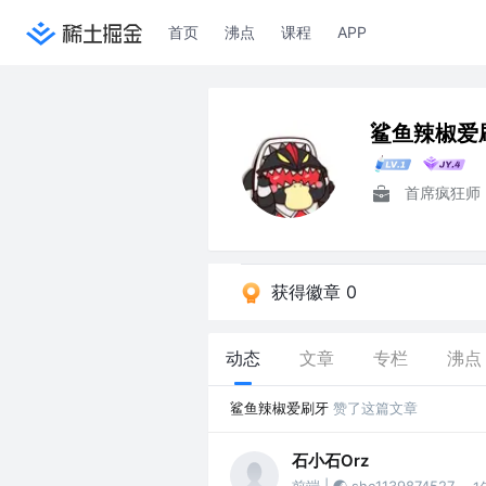
首页
沸点
课程
APP
鲨鱼辣椒爱
首席疯狂师
获得徽章 0
动态
文章
专栏
沸点
鲨鱼辣椒爱刷牙
赞了这篇文章
石小石Orz
前端 | 🌏 shc1139874527