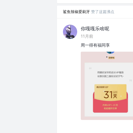
鲨鱼辣椒爱刷牙
赞了这篇沸点
你嘎嘎乐啥呢
11月前
周一得有福同享