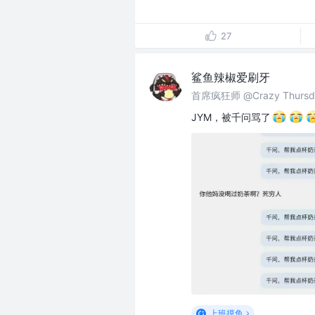
27
鲨鱼辣椒爱刷牙
首席疯狂师 @Crazy Thursda
JYM，被千问骂了
上班摸鱼