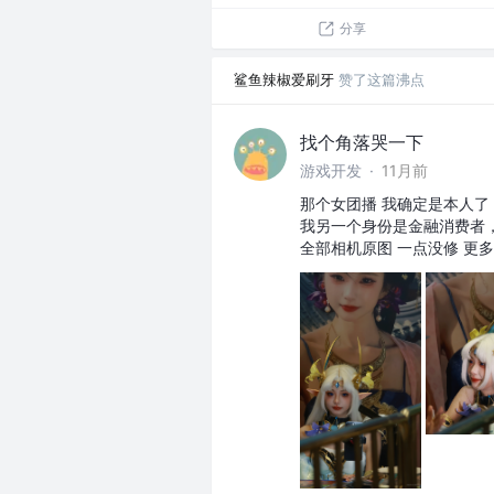
分享
鲨鱼辣椒爱刷牙
赞了这篇沸点
找个角落哭一下
游戏开发
·
11月前
那个女团播 我确定是本人了
我另一个身份是金融消费者
全部相机原图 一点没修 更