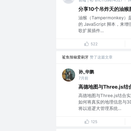
1
·
分享10个吊炸天的油猴
油猴（Tampermonk
的 JavaScript 脚
歌扩展插件...
522
鲨鱼辣椒爱刷牙
赞了这篇文章
孙_华鹏
7月前
高德地图与Three.js
高德地图与Three.js结
如何将真实的地理信息与3
将以巡逻犬管理系统...
125