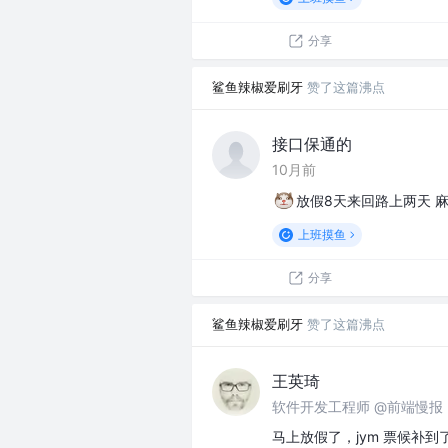
分享
鲨鱼辣椒爱刷牙
赞了这篇沸点
接口保通的
10月前
放假8天来回路上两天 麻了j
上班摸鱼
分享
鲨鱼辣椒爱刷牙
赞了这篇沸点
王英琦
软件开发工程师 @前端慢报 (fe
马上放假了，jym 票候补到