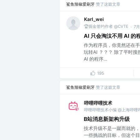
鲨鱼辣椒爱刷牙
赞了这篇文章
Karl_wei
🏆掘金签约作者 @CVTE
7
·
AI 只会淘汰不用 AI 的
作为程序员，你竟然还在手
玩转AI ？？？ 除了平时搜
AI 的程序...
195
鲨鱼辣椒爱刷牙
赞了这篇文章
哔哩哔哩技术
哔哩哔哩技术小编 @上海哔哩
B站消息新架构升级
技术升级不是一蹴而就的，
一些挑战的目标，但这个目标