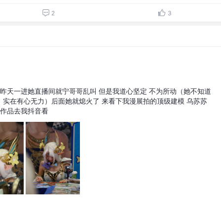
2
3
 昨天一进她直播间就宁哥哥乱叫 但是我道心坚定 不为所动（她不知道
，实在有心无力）后面她就熄火了 来看下我漫展拍的顶级建模 乌苏苏
多作品去我抖音看