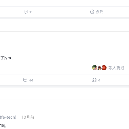
点赞
11
ym...
等人赞过
44
4
-tech)
·
10月前
了吗