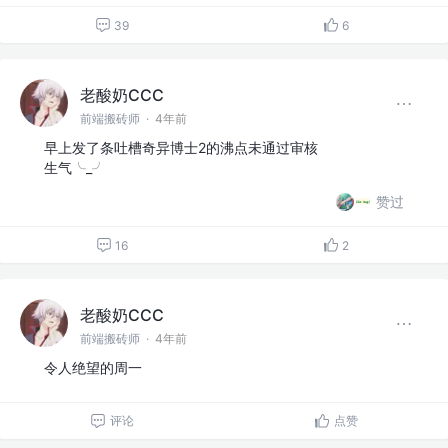
39
6
老酸奶CCC
前端搬砖师
·
4年前
早上发了条吐槽奇异博士2的沸点未通过审核
生气╰_╯
赞过
16
2
老酸奶CCC
前端搬砖师
·
4年前
令人绝望的周一
评论
点赞