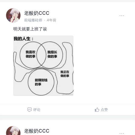
老酸奶CCC
前端搬砖师
·
4年前
明天就要上班了诶
评论
点赞
老酸奶CCC