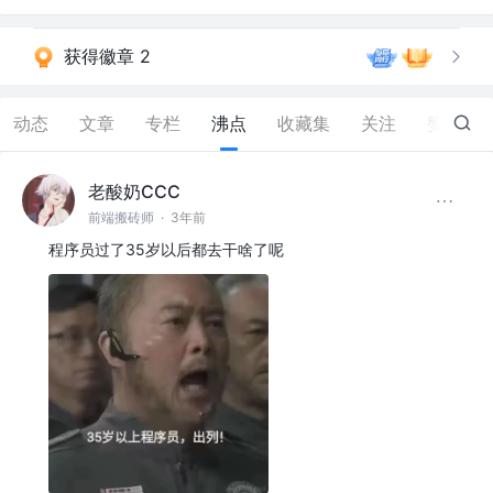
获得徽章 2
动态
文章
专栏
沸点
收藏集
关注
赞
16
老酸奶CCC
前端搬砖师
·
3年前
程序员过了35岁以后都去干啥了呢