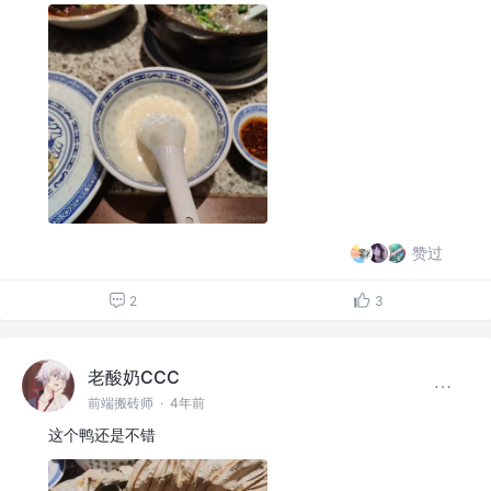
赞过
2
3
老酸奶CCC
前端搬砖师
·
4年前
这个鸭还是不错