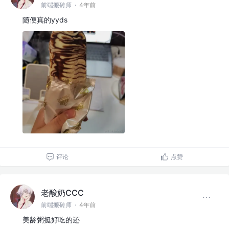
前端搬砖师
·
4年前
随便真的yyds
评论
点赞
老酸奶CCC
前端搬砖师
·
4年前
美龄粥挺好吃的还