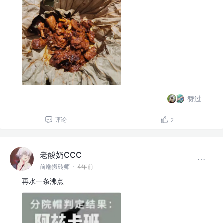
赞过
评论
2
老酸奶CCC
前端搬砖师
·
4年前
再水一条沸点