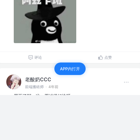
评论
点赞
APP内打开
老酸奶CCC
前端搬砖师
·
4年前
周五了耶，这一周过得好快呀
赞过
评论
1