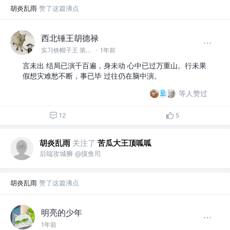
胡炎乱雨
赞了这篇沸点
西北锤王胡德禄
实习铁帽子王 第二巴图鲁
·
1年前
言未出 结局已演千百遍，身未动 心中已过万重山。行未果
假想灾难愁不断，事已毕 过往仍在脑中演。
等人赞过
12
5
胡炎乱雨
关注了
苦瓜大王顶呱呱
后端攻城狮 @摸鱼司
胡炎乱雨
赞了这篇沸点
明亮的少年
1年前