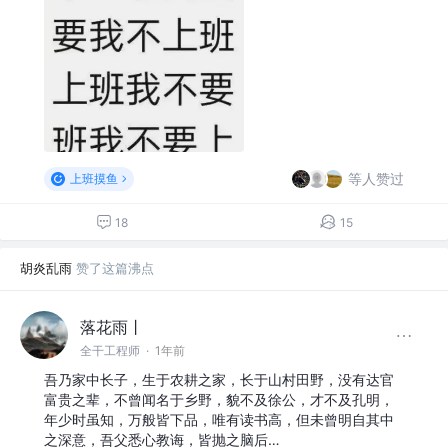
等人赞过
上班摸鱼
18
15
胡炎乱雨
赞了这篇沸点
落花雨丨
全干工程师
·
1年前
吾乃家中长子，生于农耕之家，长于山村田野，没有达官
富贵之辈，不曾闻名于乡野，貌不及徐公，才不及孔明，
年少时虽知，万般皆下品，唯有读书高，但未曾明自其中
之深意，吾父悉心教诲，皆抛之脑后…