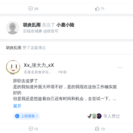
36
71
胡炎乱雨
关注了
小鹿小陆
后端攻城狮 @摸鱼司
胡炎乱雨
赞了这篇沸点
Xx_张大力_xX
非著名美食评论家 @专心搞钱
·
1年前
辞职去追梦了
是的我知道外面大环境不好，是的我现在这份工作确实挺
好的
但是我还是想趁着自己还有时间和机会，去尝试一下。…
展开
等人赞过
上班摸鱼
15
10