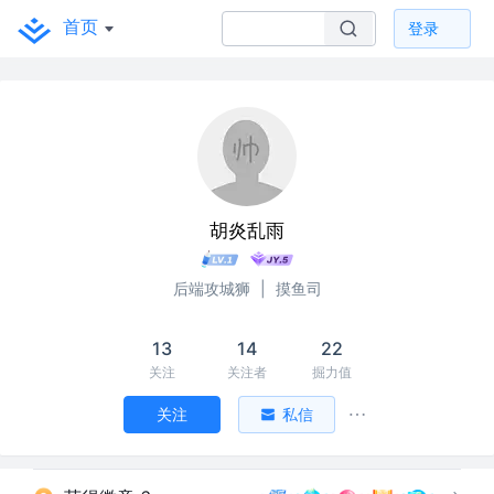
首页
登录
胡炎乱雨
后端攻城狮
|
摸鱼司
13
14
22
关注
关注者
掘力值
关注
私信