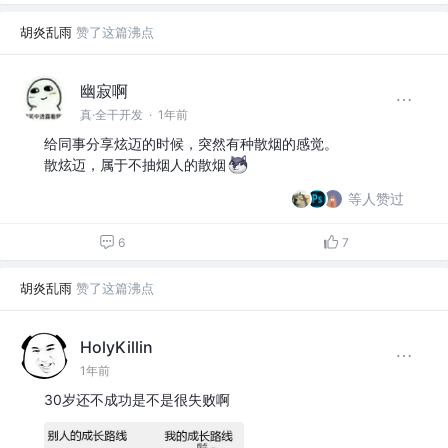
胡炎乱雨
赞了这篇沸点
幽寂啊
真·全干开发
·
1年前
给同事分享炫迈的时候，突然有种散烟的感觉。
散炫迈，属于不抽烟人的散烟
等人赞过
6
7
胡炎乱雨
赞了这篇沸点
HolyKillin
1年前
30岁还不成功是不是很失败啊