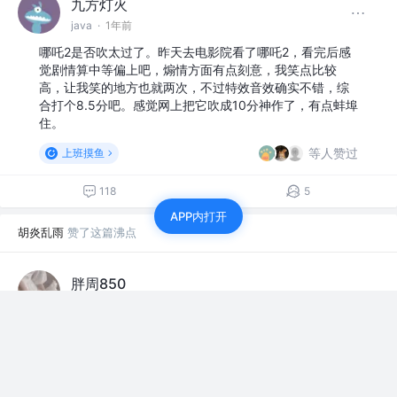
九方灯火
java
·
1年前
哪吒2是否吹太过了。昨天去电影院看了哪吒2，看完后感
觉剧情算中等偏上吧，煽情方面有点刻意，我笑点比较
高，让我笑的地方也就两次，不过特效音效确实不错，综
合打个8.5分吧。感觉网上把它吹成10分神作了，有点蚌埠
住。
等人赞过
上班摸鱼
118
5
APP内打开
胡炎乱雨
赞了这篇沸点
胖周850
1年前
做程序员的第四年 我已经没有当初的热情了 懈怠了 学习
不进去 只能被淘汰了 大家真的是热爱吗
等人赞过