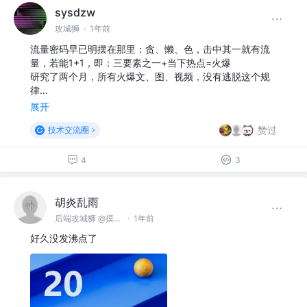
sysdzw
攻城狮
·
1年前
流量密码早已明摆在那里：贪、懒、色，击中其一就有流
量，若能1+1，即：三要素之一+当下热点=火爆
研究了两个月，所有火爆文、图、视频，没有逃脱这个规
律…
展开
赞过
技术交流圈
4
3
胡炎乱雨
后端攻城狮 @摸鱼司
·
1年前
好久没发沸点了