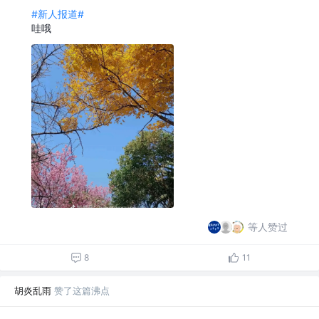
#新人报道#
哇哦
等人赞过
8
11
胡炎乱雨
赞了这篇沸点