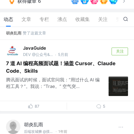
获得徽章 6
动态
文章
专栏
沸点
收藏集
关注
赞
96
胡炎乱雨
赞了这篇文章
JavaGuide
关注
DEV @公众号&Github：JavaGuide
5月前
·
7 道 AI 编程高频面试题！涵盖 Cursor、Claude
Code、Skills
腾讯面试的时候，面试官问我：“用过什么 AI 编
程工具？”。我说：“Trae。” 空气突...
87
5
胡炎乱雨
后端攻城狮 @摸鱼司
·
1年前