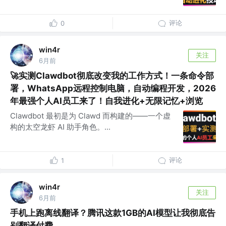
评论
0
win4r
关注
6月前
🚀实测Clawdbot彻底改变我的工作方式！一条命令部
署，WhatsApp远程控制电脑，自动编程开发，2026
年最强个人AI员工来了！自我进化+无限记忆+浏览
Clawdbot 最初是为 Clawd 而构建的——一个虚
构的太空龙虾 AI 助手角色。...
评论
1
win4r
关注
6月前
手机上跑离线翻译？腾讯这款1GB的AI模型让我彻底告
别翻译付费