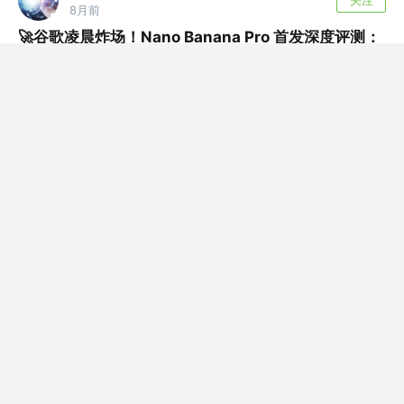
8月前
🚀谷歌凌晨炸场！Nano Banana Pro 首发深度评测：
20轮地狱级测试，它不仅会画画，还读懂了物理世界
摘要： 经过一上午的极限测试，我们发现这款号
称具备“工作室级创意控制”的新模型，正在悄然...
评论
0
win4r
关注
8月前
🚀开发者必看！深度测评谷歌Gemini 3 Pro +
Antigravity IDE！对比Claude Sonnet 4.5前端编程
巅峰对决！模型能力是否被
Gemini 3 Pro 与 Antigravity IDE 深度体验：基
准与实战的双重...