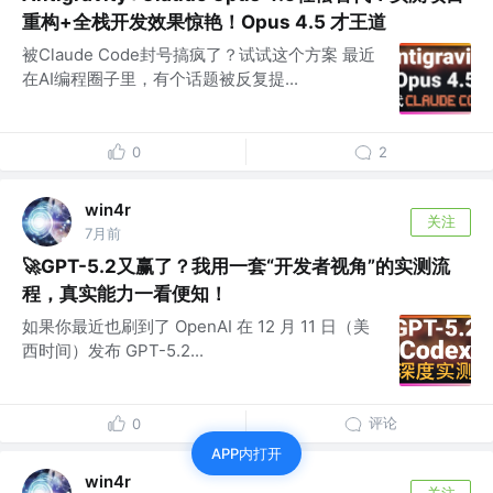
重构+全栈开发效果惊艳！Opus 4.5 才王道
被Claude Code封号搞疯了？试试这个方案 最近
在AI编程圈子里，有个话题被反复提...
0
2
win4r
关注
7月前
🚀GPT-5.2又赢了？我用一套“开发者视角”的实测流
程，真实能力一看便知！
如果你最近也刷到了 OpenAI 在 12 月 11 日（美
西时间）发布 GPT-5.2...
评论
0
APP内打开
win4r
关注