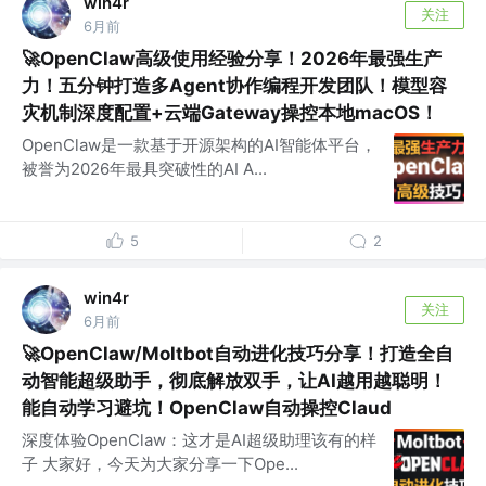
win4r
关注
6月前
🚀OpenClaw高级使用经验分享！2026年最强生产
力！五分钟打造多Agent协作编程开发团队！模型容
灾机制深度配置+云端Gateway操控本地macOS！
OpenClaw是一款基于开源架构的AI智能体平台，
被誉为2026年最具突破性的AI A...
5
2
win4r
关注
6月前
🚀OpenClaw/Moltbot自动进化技巧分享！打造全自
动智能超级助手，彻底解放双手，让AI越用越聪明！
能自动学习避坑！OpenClaw自动操控Claud
深度体验OpenClaw：这才是AI超级助理该有的样
子 大家好，今天为大家分享一下Ope...