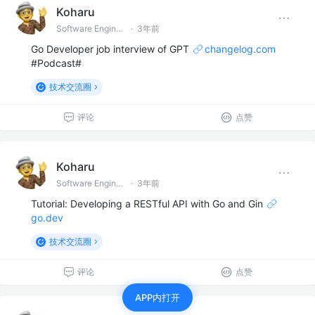
Koharu
Software Engineer
·
3年前
Go Developer job interview of GPT
changelog.com
#Podcast#
技术交流圈
评论
点赞
Koharu
Software Engineer
·
3年前
Tutorial: Developing a RESTful API with Go and Gin
go.dev
技术交流圈
评论
点赞
APP内打开