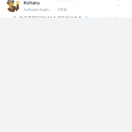
Koharu
Software Engineer
·
3年前
Go 昨天更新到了1.20.3 更新方法参考
www.practical-
go-lessons.com
技术交流圈
评论
点赞
Koharu
Software Engineer
·
3年前
在線Go大會，Conf42: Golang 2023 4月20號 ，下午5
點，北京時間21號凌晨1點。
www.conf42.com
技术交流圈
评论
点赞