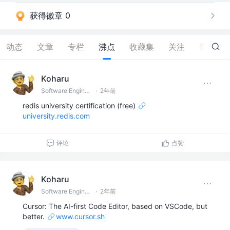
获得徽章 0
动态
文章
专栏
沸点
收藏集
关注
赞
2
Koharu
Software Engineer
·
2年前
redis university certification (free)
university.redis.com
评论
点赞
Koharu
Software Engineer
·
2年前
Cursor: The AI-first Code Editor, based on VSCode, but
better.
www.cursor.sh