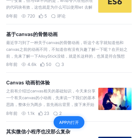
一个变量，但与var不同的是，let命令只在他所在
的代码块有效，这也就是为什么可以使用let 去解
决for循环的问题 2. let不存在变量提升 这样就有
8年前
720
5
评论
了一个新的概念“暂时性死区（temporal dead
zone，简…
基于canvas的骨骼动画
最近学习到了一种关于canvas的骨骼动画，听这个名字就知道他和
canvas之前的动画不同，不知道你有没有兴趣了解一下呢？在开始之
前，先来了解一下AlloyStick没错，就是长这样的，也算是符合预想
8年前
4.6k
50
3
Canvas 动画初体验
之前有介绍过canvas相关的基础知识，今天来分享
一个有关canvas的小动画，先来说一下我们的基本
思路，整体分为两步，首先画出背景，接下来开始
实现动态效果，至于最终的结果是怎么样的，往下
8年前
1.1k
23
2
看就知道了第
APP内打开
其实微信小程序也没那么复杂