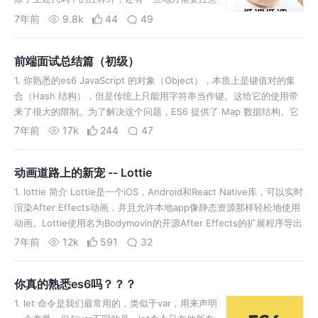
上传语音时，一般会有两个参数，一个是语音的路
7年前
9.8k
44
49
径，一
前端面试总结篇（初级）
1. 你熟悉的es6 JavaScript 的对象（Object），本质上是键值对的集
合（Hash 结构），但是传统上只能用字符串当作键。这给它的使用带
来了很大的限制。为了解决这个问题，ES6 提供了 Map 数据结构。它
类似于对象，也是键值对的集合，但是“键”的范围不限于字符…
7年前
17k
244
47
动画道路上的新宠 -- Lottie
1. lottie 简介 Lottie是一个iOS，Android和React Native库，可以实时
渲染After Effects动画，并且允许本地app像静态资源那样轻松地使用
动画。Lottie使用名为Bodymovin的开源After Effects的扩展程序导出
的JS…
7年前
12k
591
32
你真的熟悉es6吗？？？
1. let 命令是我们最常用的，类似于var，用来声明