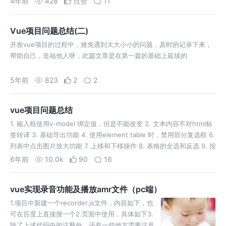
4年前
428
点赞
11
Vue项目问题总结(二)
开发vue项目的过程中，难免遇到大大小小的问题，及时的记录下来，
帮助自己，造福他人呀，此篇文章是在第一篇的基础上延续的
5年前
823
2
2
vue项目问题总结
1. 输入框使用v-model 绑定值，但是不能改变 2. 文本内容不对html标
签转译 3. 基础导出功能 4. 使用element table 时，禁用部分复选框 6.
列表中点击图片放大功能 7. 上移和下移操作 8. 表格的全选和反选 9. 按
住说话功能 10. 表格编…
6年前
10.0k
90
16
vue实现录音功能及播放amr文件（pc端）
1.项目中新建一个recorder.js文件，内容如下，也
可在百度上直接搜一个2.页面中使用，具体如下3.
除了上述代码中的注释外，还有一些地方需要注意