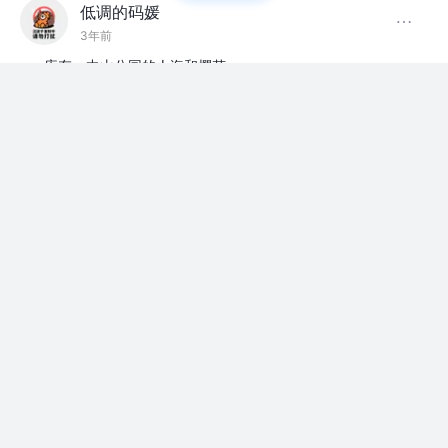
低调的码媛
3年前
库存，中山公园的人海和樱花。
照片展览馆
评论
点赞
低调的码媛