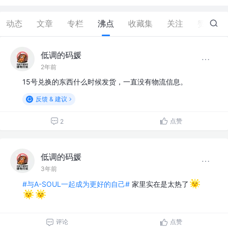
动态
文章
专栏
沸点
收藏集
关注
赞
95
低调的码媛
2年前
15号兑换的东西什么时候发货，一直没有物流信息。
反馈 & 建议
点赞
2
低调的码媛
3年前
#与A-SOUL一起成为更好的自己#
家里实在是太热了
评论
点赞