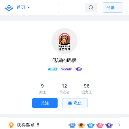
首页
登录
低调的码媛
9
12
96
关注
关注者
掘力值
关注
私信
获得徽章 8