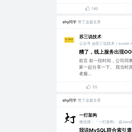
140
shy同学
赞了这篇文章
苏三说技术
公众号 @苏三说技术｜susan.ne
糟了，线上服务出现OO
前言 前一段时间，公司同
家一起分享一下。 我当时其
者服...
55
shy同学
赞了这篇文章
一灯架构
微信搜：「一灯架构」 @Jav
我说MySQL联合索引