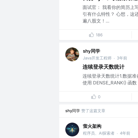
面试官： 我看你的简历上写
引有什么特性？ 心想，这
遍八股文！...
186
shy同学
Java开发工程师
3年前
·
连续登录天数统计
连续登录天数统计1.数据准备(
使用 DENSE_RANK() 函
0
shy同学
赞了这篇文章
萤火架构
程序员、AI探索者
4年前
·