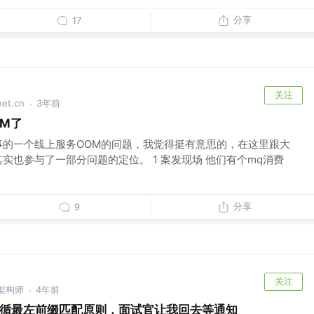
分享
17
关注
t.cn
3年前
·
M了
事的一个线上服务OOM的问题，我觉得挺有意思的，在这里跟大
实也参与了一部分问题的定位。 1 案发现场 他们有个mq消费
分享
9
关注
a架构师
4年前
·
遵循最左前缀匹配原则，面试官让我回去等通知