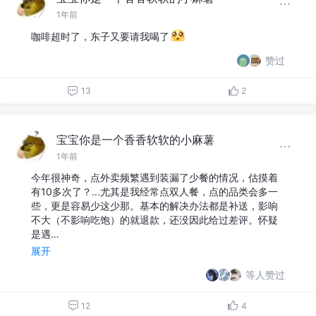
1年前
咖啡超时了，东子又要请我喝了
赞过
13
2
宝宝你是一个香香软软的小麻薯
1年前
今年很神奇，点外卖频繁遇到装漏了少餐的情况，估摸着
有10多次了？...尤其是我经常点双人餐，点的品类会多一
些，更是容易少这少那。基本的解决办法都是补送，影响
不大（不影响吃饱）的就退款，还没因此给过差评。怀疑
是遇…
展开
等人赞过
12
4