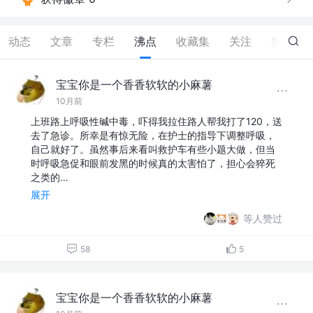
动态
文章
专栏
沸点
收藏集
关注
赞
30
宝宝你是一个香香软软的小麻薯
10月前
上班路上呼吸性碱中毒，吓得我拉住路人帮我打了120，送
去了急诊。所幸是有惊无险，在护士的指导下调整呼吸，
自己就好了。虽然事后来看叫救护车有些小题大做，但当
时呼吸急促和眼前发黑的时候真的太害怕了，担心会猝死
之类的…
展开
等人赞过
58
5
宝宝你是一个香香软软的小麻薯