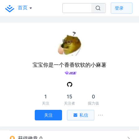
首页
登录
宝宝你是一个香香软软的小麻薯
1
15
0
关注
关注者
掘力值
关注
私信
获得徽章 0