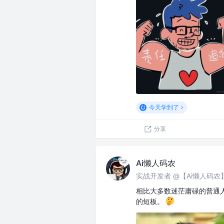
今天学到了
分享
Ai懒人码农
实战开发者 @【Ai懒人码
相比大多数迷茫庸碌的普通
的短板。