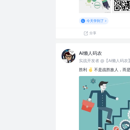
今天学到了
分享
Ai懒人码农
实战开发者 @【Ai懒人码
胜利
不是战胜敌人，而