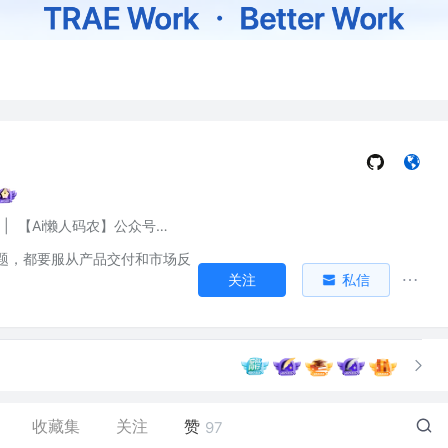
|
【Ai懒人码农】公众号作者
题，都要服从产品交付和市场反
关注
私信
收藏集
关注
赞
97