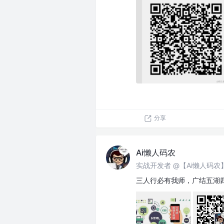
分享
Ai懒人码农
实战开发者 @【Ai懒人码
三人行必有我师，广结五湖