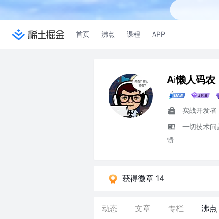
首页
沸点
课程
APP
Ai懒人码农
实战开发者
一切技术问
馈
获得徽章 14
动态
文章
专栏
沸点