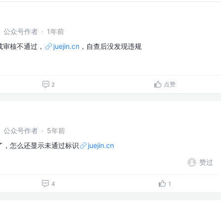
农】公众号作者
·
1年前
成审核不通过，
juejin.cn
，自查后没发现违规
点赞
2
农】公众号作者
·
5年前
了，怎么还显示未通过标识
juejin.cn
赞过
4
1