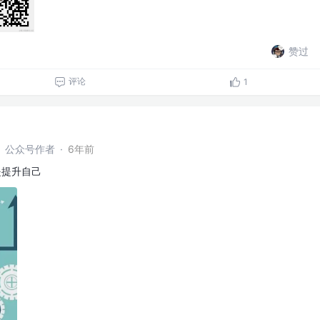
赞过
评论
1
农】公众号作者
·
6年前
是提升自己