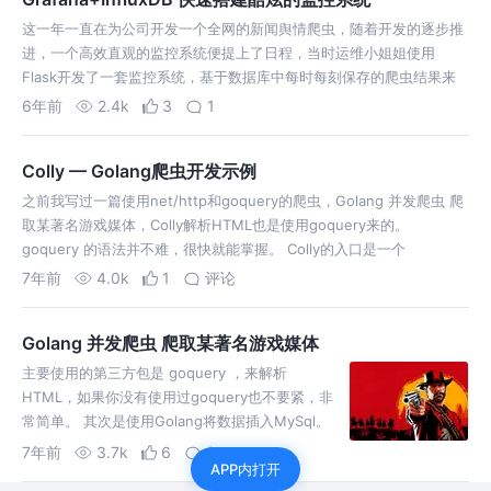
这一年一直在为公司开发一个全网的新闻舆情爬虫，随着开发的逐步推
进，一个高效直观的监控系统便提上了日程，当时运维小姐姐使用
Flask开发了一套监控系统，基于数据库中每时每刻保存的爬虫结果来
展现监控的数据。每隔一段时间进行爬虫抓取数量的汇报。 但是逐渐的
6年前
2.4k
3
1
这套监控的弊端展现了出来。 …
Colly — Golang爬虫开发示例
之前我写过一篇使用net/http和goquery的爬虫，Golang 并发爬虫 爬
取某著名游戏媒体，Colly解析HTML也是使用goquery来的。
goquery 的语法并不难，很快就能掌握。 Colly的入口是一个
Collector 实例。 Collector 负责所…
7年前
4.0k
1
评论
Golang 并发爬虫 爬取某著名游戏媒体
主要使用的第三方包是 goquery ，来解析
HTML，如果你没有使用过goquery也不要紧，非
常简单。 其次是使用Golang将数据插入MySql。
这里请求网页错误是不能容忍的，所以使用
7年前
3.7k
6
2
APP内打开
log.Fatal出现错误时直接退出。 接下来使用