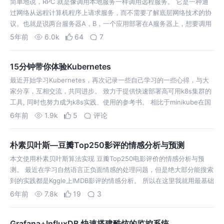
简单地说，RPC 就是像调用本地服务一样调用远程服务。 它是一种通
过网络从远程计算机程序上请求服务，而不需要了解底层网络技术的协
议。也就是说两台服务器A，B，一个应用部署在A服务器上，想要调用
B服务器上应用提供的方法，由于不在一个内存空间，不能直接调用，
5年前
6.0k
64
7
需要通过网络来表达调用的…
15分钟带你体验Kubernetes
最近开始学习Kubernetes，再次记录一些自己学习的一些心得，与大
家分享，互相交流，共同进步。 致力于提供快速部署高可用k8s集群的
工具, 同时也努力成为k8s实践、使用的参考书。 相比于minikube在国
内网络环境下更加友好。 可以非常便捷的部署一套用于自学的k8s环
6年前
1.9k
5
评论
境…
朴素贝叶斯—豆瓣Top250影评的情感分析与预测
本文使用朴素贝叶斯算法实现 豆瓣Top250电影评价的情感分析与预
测。 最近在学习自然语言正负面情感的处理问题，但是绝大部分能搜索
到的实践都是Kggle上IMDB影评的情感分析。 所以在这里我就用最基础
的朴素贝叶斯算法来对豆瓣的影评进行情感分析与预测。 在这里我参考
6年前
7.8k
19
3
了 http…
Grafana+InfluxDB 快速搭建酷炫的监控系统