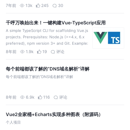
7年前
13k
245
30
千呼万唤始出来！一键构建Vue-TypeScript应用
A simple TypeScript CLI for scaffolding Vue.js
projects. Prerequisites: Node.js (>=4.x, 6.x
preferred), npm version 3+ and Git. Example:
Th…
8年前
1.9k
19
评论
每个前端都该了解的“DNS域名解析”详解
每个前端都该了解的“DNS域名解析”详解
8年前
6.9k
116
评论
Vue2全家桶+Echarts实现多种图表（附源码）
个人项目