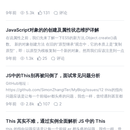
9年前
5.3k
131
评论
JavaScript对象的的创建及属性状态维护详解
在说属性之前，我们先来了解一下ES5的新方法,Object.create()函
数。 新的对象创建方法 在旧的“原型继承”观念中，它的本质上是“复制
原型”，即：以原型为模板复制一个新的对象。然而我们应该注意到一点
事实：在这个思路上，“构造器函数”本身是无意义的。更确切的说，构
9年前
1.3k
25
评论
造器…
JS中的This别再被问倒了，面试常见问题分析
GitHub地址：
https://github.com/SimonZhangITer/MyBlog/issues/12 this的指向
问题应该是让每一个前端er都头疼的问题，我也一样，曾经遇到甚至都
是一顿乱猜。最近在研读一些书籍如《你不知道的JavaScript》和
9年前
2.8k
107
2
《JavaS…
This 其实不难，通过实例全面解析 JS 中的 This
this 的指向问题应该是让每一个前端 er 都头疼的问题，我也一样，曾