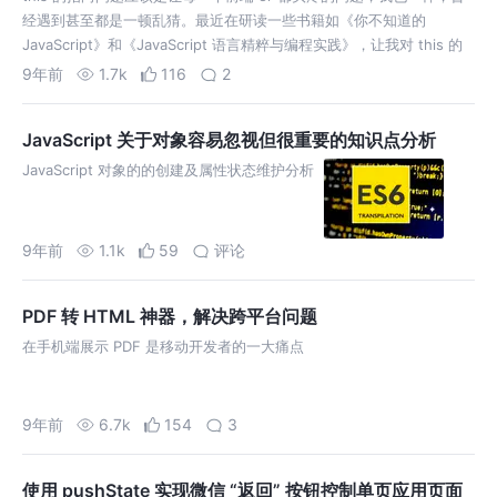
经遇到甚至都是一顿乱猜。最近在研读一些书籍如《你不知道的
JavaScript》和《JavaScript 语言精粹与编程实践》，让我对 this 的
问题豁然开朗。故写下此篇文章，分享一下我的心得。
9年前
1.7k
116
2
JavaScript 关于对象容易忽视但很重要的知识点分析
JavaScript 对象的的创建及属性状态维护分析
9年前
1.1k
59
评论
PDF 转 HTML 神器，解决跨平台问题
在手机端展示 PDF 是移动开发者的一大痛点
9年前
6.7k
154
3
使用 pushState 实现微信 “返回” 按钮控制单页应用页面