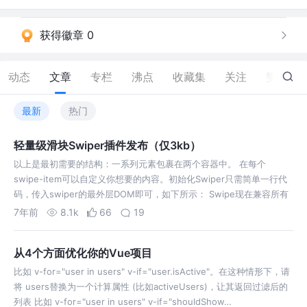
获得徽章 0
动态
文章
专栏
沸点
收藏集
关注
赞
62
最新
热门
轻量级滑块Swiper插件发布（仅3kb）
以上是最初需要的结构：一系列元素包裹在两个容器中。 在每个
swipe-item可以自定义你想要的内容。初始化Swiper只需简单一行代
码，传入swiper的最外层DOM即可，如下所示： Swipe现在兼容所有
浏览器，包括IE7 +。 Swipe最适合支持CSS变换和触摸的设备，…
7年前
8.1k
66
19
从4个方面优化你的Vue项目
比如 v-for="user in users" v-if="user.isActive"。在这种情形下，请
将 users替换为一个计算属性 (比如activeUsers)，让其返回过滤后的
列表 比如 v-for="user in users" v-if="shouldShow…