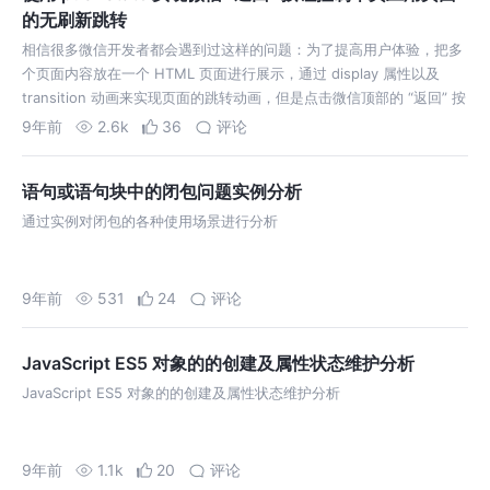
的无刷新跳转
相信很多微信开发者都会遇到过这样的问题：为了提高用户体验，把多
个页面内容放在一个 HTML 页面进行展示，通过 display 属性以及
transition 动画来实现页面的跳转动画，但是点击微信顶部的 “返回” 按
键之后就会直接跳出整个页面
9年前
2.6k
36
评论
语句或语句块中的闭包问题实例分析
通过实例对闭包的各种使用场景进行分析
9年前
531
24
评论
JavaScript ES5 对象的的创建及属性状态维护分析
JavaScript ES5 对象的的创建及属性状态维护分析
9年前
1.1k
20
评论