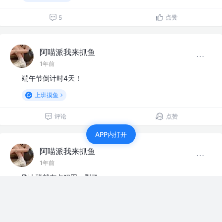
点赞
5
阿喵派我来抓鱼
1年前
端午节倒计时4天！
上班摸鱼
评论
点赞
APP内打开
阿喵派我来抓鱼
1年前
刚上班就有点犯困，裂了
赞过
上班摸鱼
1
2