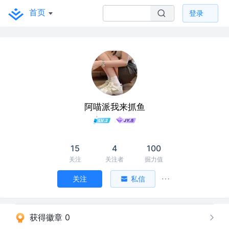
首页
登录
阿喵派我来抓鱼
15
4
100
关注
关注者
掘力值
关注
私信
获得徽章 0