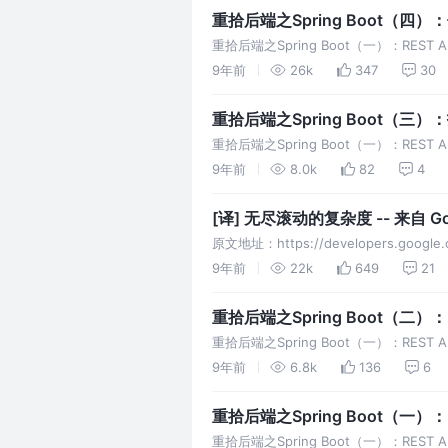
了…
重拾后端之Spring Boot（四）：使
API
重拾后端之Spring Boot（一）：REST
Boot（二）：MongoDb的无缝集成重拾
9年前
26k
347
30
Controller，Service重拾后端之Sprin
重拾后端之Spring Boot（三）：找
重拾后端之Spring Boot（一）：REST
Boot（二）：MongoDb的无缝集成重拾
9年前
8.0k
82
4
Controller，Service重拾后端之Sprin
[译] 无尽滚动的复杂度 -- 来自 G
原文地址：https://developers.google.co
作者：Surma 译者：王芃 摘要: 重用
9年前
22k
649
21
延迟显示的元素使用占位符。这里是一个
重拾后端之Spring Boot（二）
重拾后端之Spring Boot（一）：REST
Boot（二）：MongoDb的无缝集成 重拾
9年前
6.8k
136
6
Controller，Service 重拾后端之Spri
重拾后端之Spring Boot（一）
重拾后端之Spring Boot（一）：REST