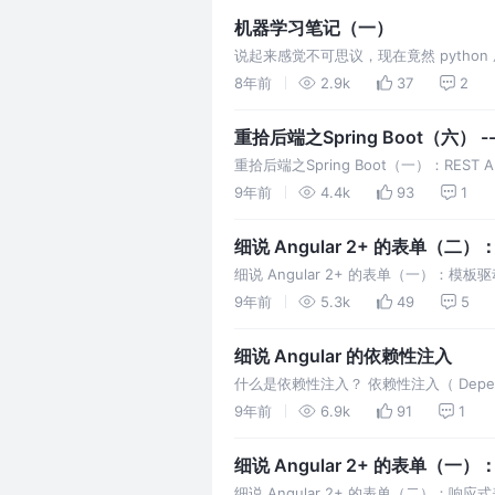
机器学习笔记（一）
说起来感觉不可思议，现在竟然 pyth
学习机器学习时，大家用的是 Matlab 或者
8年前
2.9k
37
2
一，由于其简单易学的特性，是的很多数
全…
重拾后端之Spring Boot（六）
重拾后端之Spring Boot（一）：REST
Boot（二）：MongoDb的无缝集成 重拾
9年前
4.4k
93
1
Controller，Service 重拾后端之Spri
细说 Angular 2+ 的表单（二
细说 Angular 2+ 的表单（一）：
板驱动型表单的，但响应式表单需要引入一个不同
9年前
5.3k
49
5
FormsModule import {ReactiveForms
细说 Angular 的依赖性注入
什么是依赖性注入？ 依赖性注入（ Dependen
念，这是一个已经存在很长时间的设计模式，也可以
9年前
6.9k
91
1
）。我们从下面这个简单的代码片段入手
细说 Angular 2+ 的表单（
细说 Angular 2+ 的表单（二）：