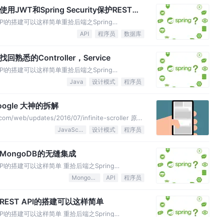
用JWT和Spring Security保护REST
 API的搭建可以这样简单重拾后端之Spring
后端之Spring Boot（三）：找回熟悉的
API
程序员
数据库
g Boot（四）：使用 JWT …
回熟悉的Controller，Service
 API的搭建可以这样简单重拾后端之Spring
后端之Spring Boot（三）：找回熟悉的
Java
设计模式
程序员
g Boot（四）：使用 JWT …
oogle 大神的拆解
m/web/updates/2016/07/infinite-scroller 原文
你的 DOM 元素以及删除那些远离可视范围的元素。为
JavaScript
设计模式
程序员
无尽滚…
：MongoDB的无缝集成
 API的搭建可以这样简单 重拾后端之Spring
后端之Spring Boot（三）：找回熟悉的
MongoDB
API
程序员
ng Boot（四）：使用 JW…
：REST API的搭建可以这样简单
 API的搭建可以这样简单 重拾后端之Spring