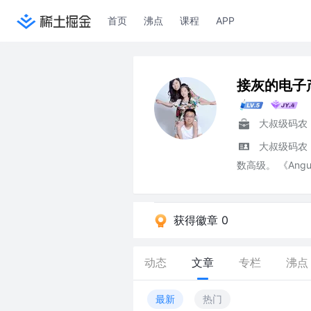
首页
沸点
课程
APP
接灰的电子
大叔级码农
大叔级码农
数高级。 《Angu
获得徽章 0
动态
文章
专栏
沸点
最新
热门