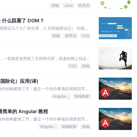
后端之Spring Boot（三）：找回熟悉的
后端
Java
程序员
ng Boot（四）：使用 JW…
] 什么阻塞了 DOM？
面试几个大厂的文章 （1 月前端面试记） 在掘金
，工作近一年，能力竟然这么强（大叔我表示惭
前端
程序员
CSS
讨论。其中我比较感兴趣的一个题目是关于
过，一直都是使用第三方的样式库，或者在网上找点资
下，否则很多概念还是不太清晰。还是属于边学边写的
CSS
前端
elector（选择器） 为什么会有选择器这个概念？
n（国际化）应用(译)
：登录组件的构建第三节：建立一个待办事项应用第四节：
本的待办事项应用第六节：使用第三方样式库及模块
Angular.js
前端框架
ular 2.x中利剑Redux你的Angular 2应…
最简单的 Angular 教程
：登录组件的构建第三节：建立一个待办事项应用第四节：
本的待办事项应用第六节：使用第三方样式库及模块
Angular.js
前端框架
前端
gular 中的利剑Redux 你的 Angular 应…