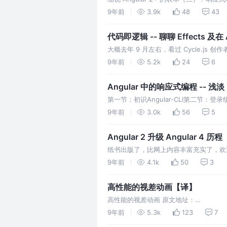
的事情，和面向消费者的应用不同，企业
9年前
3.9k
48
43
处理其实是一个挺复杂的事情，比如有的是
骤的，各种复杂…
代码即逻辑 -- 聊聊 Effects 及在
大概去年 9 月左右，看过 Cycle.js 创作者
是一个响应式的框架，同时介绍了 Cycl
9年前
5.2k
24
6
懂。最近由于工作需要，在 Angular 中使用
Angular 中的响应式编程 -- 浅
第一节：初识Angular-CLI第二节
进化！模块化你的应用第五节：多用户版
9年前
3.0k
56
5
优化用第七节：给组件带来活力Rx--隐藏在 An
Angular 2 升级 Angular 4 历程
纸书出版了，比网上内容丰富充实了，欢
https://item.m.jd.com/product/12059
9年前
4.1k
50
3
Angular从零到一 第一节：初识Angular-
高性能的视差动画【译】
高性能的视差动画 原文地址：
https://developers.google.com/web
9年前
5.3k
123
7
者： Paul Lewis译文作者： 接灰