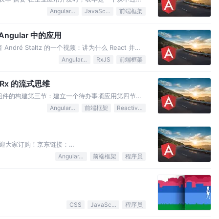
领域的开发中，表单的使用量是惊人的。这些表单的
Angular.js
JavaScript
前端框架
涉及到多个 Tab 的表单，有的是向导形式多个步
 Angular 中的应用
 André Staltz 的一个视频：讲为什么 React 并不
e.js。当时就觉得这个思路好牛叉，但一直有点似懂非
Angular.js
RxJS
前端框架
了 @ngrx/effe…
淡 Rx 的流式思维
：登录组件的构建第三节：建立一个待办事项应用第四节：
本的待办事项应用第六节：使用第三方样式库及模块
Angular.js
前端框架
ReactiveX
gular 中的利剑Redux你的 Angular 应用…
迎大家订购！京东链接：
091.html?from=singlemessage&isappinstalled=0
Angular.js
前端框架
程序员
CLI第…
/updates/2016/12/performant-parallaxing原文作
CSS
JavaScript
程序员
的电子产品 爱也好，恨也好，视差效果已经遍布web之上