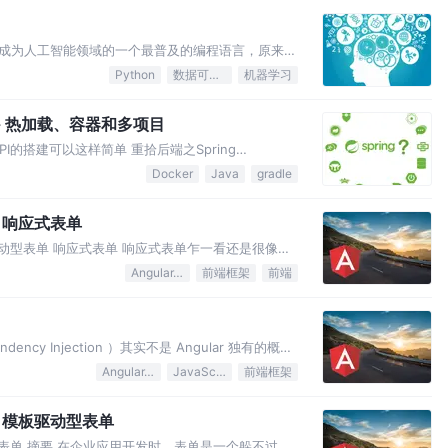
on 成为人工智能领域的一个最普及的编程语言，原来我
 Prolog 。应该是 python 作为主流编程语言之
Python
数据可视化
机器学习
据科学相关的类库发展的比较好，然后由于其类库齐
 -- 热加载、容器和多项目
 API的搭建可以这样简单 重拾后端之Spring
后端之Spring Boot（三）：找回熟悉的
Docker
Java
gradle
ng Boot（四）：使用 JW…
）：响应式表单
模板驱动型表单 响应式表单 响应式表单乍一看还是很像模
的模块： ReactiveFormsModule 而不是
Angular.js
前端框架
前端
Module}…
cy Injection ）其实不是 Angular 独有的概
叫做控制反转 （ Inverse of Control
Angular.js
JavaScript
前端框架
来看看什么是依赖性注入以及为…
一）：模板驱动型表单
响应式表单 摘要 在企业应用开发时，表单是一个躲不过去