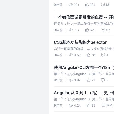
Boot（二）：MongoDb的无缝集成 重拾
9年前
10k
191
13
Controller，Service 重拾后端之Spri
一个微信面试题引发的血案 --[译
译者注：昨天一篇工作仅一年的前端工程师
火爆起来。一方面大家觉得作者太厉害了
9年前
19k
621
57
愧），另一方面几个微信面试题引起很多
JavaScript 和 CSS 阻塞 DOM 的。…
CSS基本功从头练之Selector
CSS一直是我的短板，从来没有系统学
料copy。最近感觉应该系统的梳理一
9年前
3.5k
78
3
资料，难免各种漏洞，希望大家多指正。 S
因为样式最终是要应…
使用Angular-CLI发布一个i18
第一节：初识Angular-CLI第二节
进化！模块化你的应用第五节：多用户版
9年前
3.9k
21
6
优化用第七节：给组件带来活力Rx--隐藏在Ang
Angular 从 0 到 1 （九）：史上
第一节：初识Angular-CLI第二节
进化！模块化你的应用第五节：多用户版
9年前
4.2k
89
评论
优化用第七节：给组件带来活力Rx--隐藏在 An