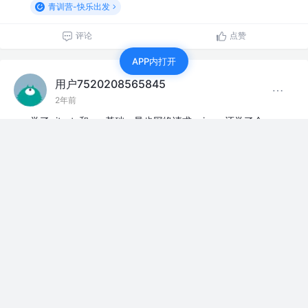
青训营-快乐出发
评论
点赞
APP内打开
用户7520208565845
2年前
学了git，ts和vue基础，异步网络请求axios，还学了会
ES6。感觉没学到多少一天就过去了
青训营-快乐出发
评论
点赞
用户7520208565845
2年前
好困，差点忘记打卡了，感觉要学的东西好多，学不完根
本学不完。