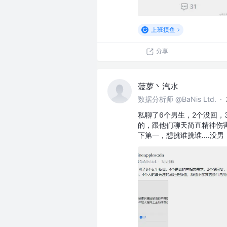
上班摸鱼
分享
菠萝丶汽水
数据分析师 @BaNis Ltd.
·
私聊了6个男生，2个没回
的，跟他们聊天简直精神伤
下第一，想挑谁挑谁....没