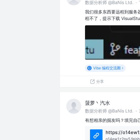
数据分析师 @BaNis Ltd.
·
我们很多东西要远程到服务器
程不了，提示下载 VisualStu
Vibe 编程交流圈
分享
菠萝丶汽水
数据分析师 @BaNis Ltd.
·
有想相亲的掘友吗？填完自
o14ew1z2pv5.feish