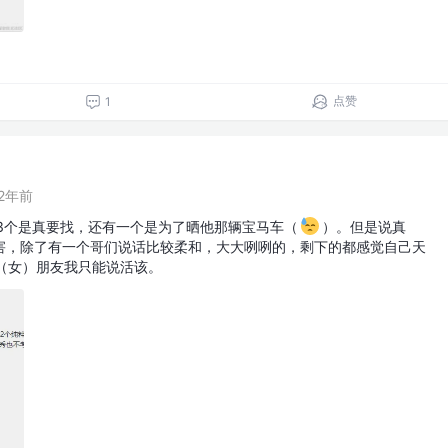
点赞
1
2年前
，3个是真要找，还有一个是为了晒他那辆宝马车（
）。但是说真
害，除了有一个哥们说话比较柔和，大大咧咧的，剩下的都感觉自己天
男（女）朋友我只能说活该。