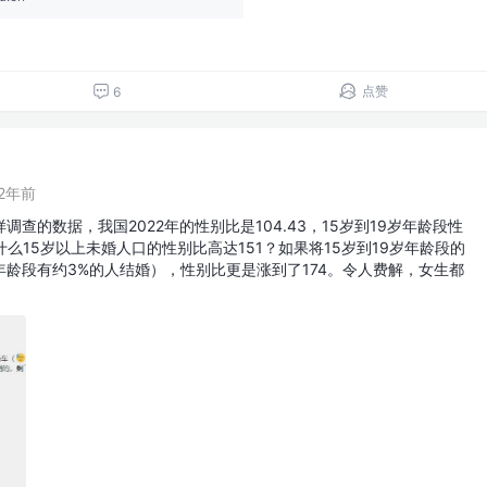
点赞
6
2年前
查的数据，我国2022年的性别比是104.43，15岁到19岁年龄段性
为什么15岁以上未婚人口的性别比高达151？如果将15岁到19岁年龄段的
龄段有约3%的人结婚），性别比更是涨到了174。令人费解，女生都