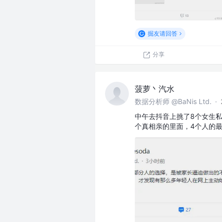
掘友请回答
分享
菠萝丶汽水
数据分析师 @BaNis Ltd.
·
中午去抖音上挑了8个女生私
个真相亲的里面，4个人的