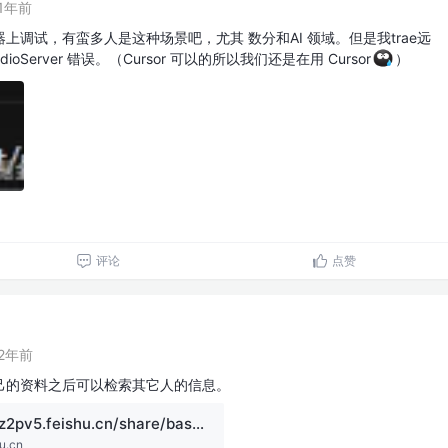
1年前
上调试，有蛮多人是这种场景吧，尤其 数分和AI 领域。但是我trae远
dioServer 错误。（Cursor 可以的所以我们还是在用 Cursor
）
评论
点赞
2年前
己的资料之后可以检索其它人的信息。
https://o14ew1z2pv5.feishu.cn/share/base/form/shrcnB3EDnunB9tMyCuFLCPqeod
u.cn