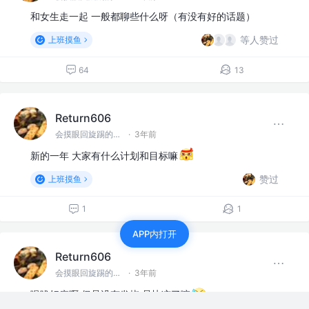
和女生走一起 一般都聊些什么呀（有没有好的话题）
等人赞过
上班摸鱼
64
13
Return606
会摸眼回旋踢的前端一枚呀
·
3年前
新的一年 大家有什么计划和目标嘛
赞过
上班摸鱼
1
1
APP内打开
Return606
会摸眼回旋踢的前端一枚呀
·
3年前
喉咙好痛啊 但是没有发烧 是快凉了嘛