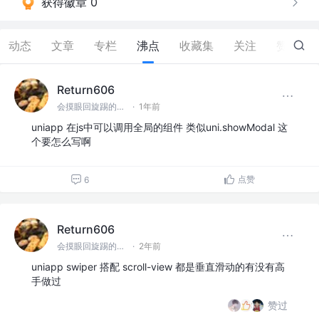
获得徽章 0
动态
文章
专栏
沸点
收藏集
关注
赞
97
Return606
会摸眼回旋踢的前端一枚呀
·
1年前
uniapp 在js中可以调用全局的组件 类似uni.showModal 这
个要怎么写啊
点赞
6
Return606
会摸眼回旋踢的前端一枚呀
·
2年前
uniapp swiper 搭配 scroll-view 都是垂直滑动的有没有高
手做过
赞过