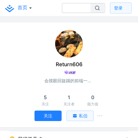
首页
登录
Return606
会摸眼回旋踢的前端一枚呀
5
1
0
关注
关注者
掘力值
关注
私信