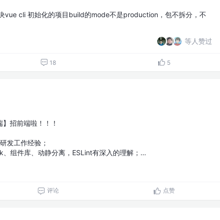
e cli 初始化的项目build的mode不是production，包不拆分，不
等人赞过
18
5
端】招前端啦！！！
网研发工作经验；
ack、组件库、动静分离，ESLint有深入的理解；…
评论
点赞