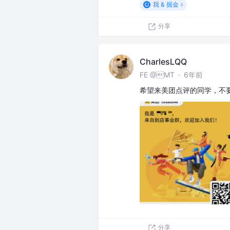
我 & 掘金
分享
CharlesLQQ
FE @MT
·
6年前
希望来美团点评的同学，不
分享