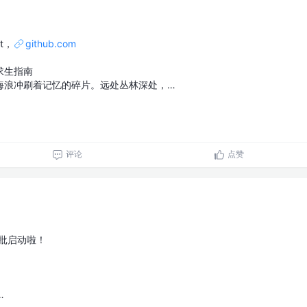
t，
github.com
求生指南
海浪冲刷着记忆的碎片。远处丛林深处，…
评论
点赞
前批启动啦！
…