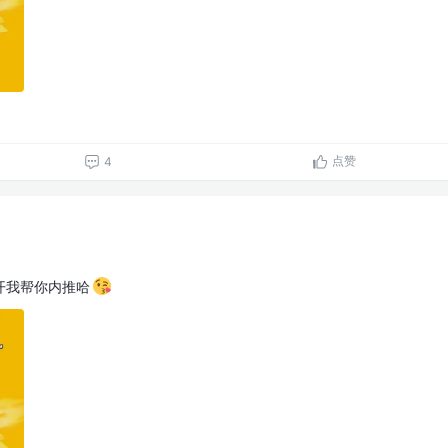
点赞
4
开我帮你内推哈