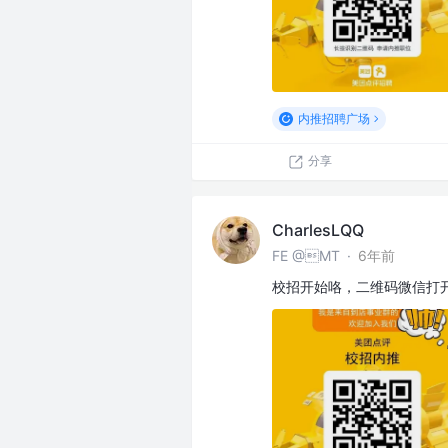
内推招聘广场
分享
CharlesLQQ
FE @MT
·
6年前
校招开始咯，二维码微信打