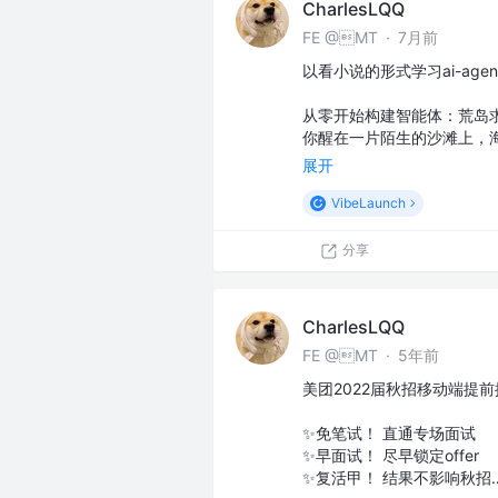
CharlesLQQ
FE @MT
·
7月前
以看小说的形式学习ai-agen
从零开始构建智能体：荒岛
你醒在一片陌生的沙滩上，
展开
VibeLaunch
分享
CharlesLQQ
FE @MT
·
5年前
美团2022届秋招移动端提
✨免笔试！ 直通专场面试
✨早面试！ 尽早锁定offer
✨复活甲！ 结果不影响秋招