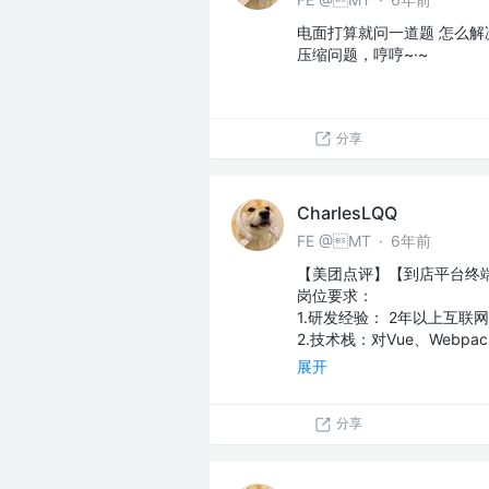
电面打算就问一道题 怎么解决vu
压缩问题，哼哼~·~
分享
CharlesLQQ
FE @MT
·
6年前
【美团点评】【到店平台终
岗位要求：
1.研发经验： 2年以上互联
2.技术栈：对Vue、Webp
展开
分享