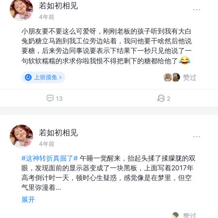
若如初相见
4年前
小朋友要不要这么可爱呀，刚刚老板的孩子听到我有大白
兔奶糖立马跑到我工位旁边站着，我问他要干啥然后他说
要糖，后来旁边同事说要表示下结果下一秒只见他说了一
句软软糯糯的求求你啦我恨不得把剩下的糖都给他了
赞过
上班摸鱼
13
2
若如初相见
4年前
#这神转折真掘了#
午睡一觉醒来，抬起头揉了揉朦胧的双
眼，发现面前的显示器变成了一块黑板，上面写着2017年
高考倒计时一天，顿时心生疑惑，感觉像是在梦里，但空
气里弥漫着…
展开
赞过