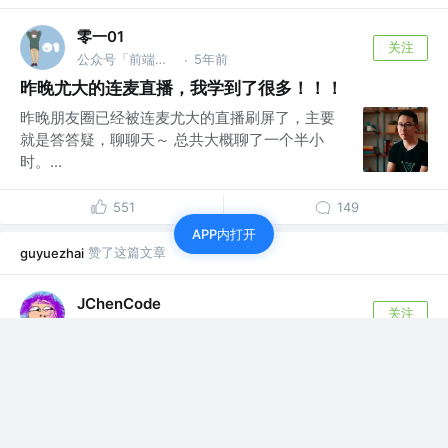
零一01
关注
公众号「前端印象」 @字节跳动
5年前
·
昨晚尤大的连麦直播，我学到了很多！！！
昨晚朋友圈已经被连麦尤大的直播刷屏了，主要
就是答答疑，聊聊天～ 总共大概聊了一个半小
时。...
551
149
APP内打开
赞了这篇文章
guyuezhai
JChenCode
关注
前端技术专家
5年前
·
【个人成长】如何搭建前端架构和团队体系
背景 自我介绍下，四年工作经验，头两年全栈开
发，后两年专职做前端，目前已达到高级前端工
程...