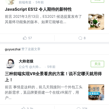
前端有道
5年前
·
JavaScript ES12 令人期待的新特性
前言 2021年3月13日，ES2021 候选提案发布了
其最终功能集的版本。如果它能够在...
57
8
赞了这篇文章
guyuezhai
大帅老猿
关注
公众号 @大帅老猿
5年前
·
三种前端实现VR全景看房的方案！说不定哪天就用得
上！
前言 事情是这样的，前几天我接到一个外包工头
的新需求，某品牌要搭建一个在线VR展厅，用
户...
3.3k
274