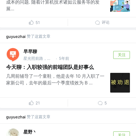
成本的问题. 随着计算机技术诸如云服务等的发
展...
评论
51
赞了这篇文章
guyuezhai
早早聊
关注
星光照前路，菜鸟先飞 @早早聊
5年前
·
今天聊：入职较强的前端团队是好事么
几周前辅导了一个童鞋，他是去年 10 月入职了一
家新公司，去年的最后一个季度绩效为 B ...
21
5
赞了这篇文章
guyuezhai
星野丶
关注