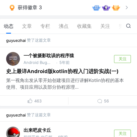
获得徽章 3
动态
文章
专栏
沸点
收藏集
关注
赞
205
赞了这篇文章
guyuezhai
一个被摄影耽误的程序猿
关注
Android Bug制造机
5年前
·
史上最详Android版kotlin协程入门进阶实战(一)
第一视角出发从零开始创建项目进行讲解Kotlin协程的基本
使用、项目应用以及部分协程原理...
463
56
赞了这篇文章
guyuezhai
出来吧皮卡丘
关注
前端开发 @广州
4年前