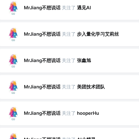
MrJiang不想说话
关注了
遇见AI
MrJiang不想说话
关注了
步入量化学习艾莉丝
MrJiang不想说话
关注了
张鑫旭
MrJiang不想说话
关注了
美团技术团队
MrJiang不想说话
关注了
hooperHu