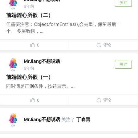
关注
6年前
前端随心所欲（二）
但需要注意：Object.formEntries(),会去重，保留最后一
个。 多层数组，...
评论
0
MrJiang不想说话
关注
6年前
前端随心所欲（一）
同时满足正则条件，按钮展示。...
评论
0
MrJiang不想说话
关注了
丁春雷