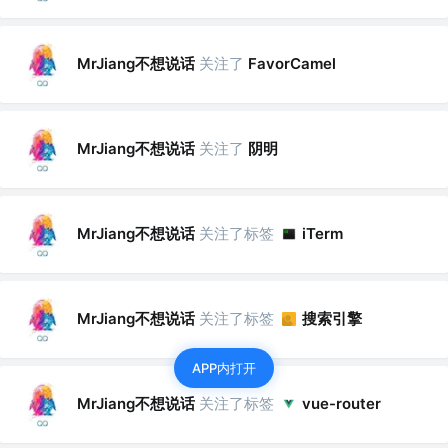
MrJiang不想说话
关注了
FavorCamel
MrJiang不想说话
关注了
阴明
MrJiang不想说话
关注了标签
iTerm
MrJiang不想说话
关注了标签
搜索引擎
APP内打开
MrJiang不想说话
关注了标签
vue-router