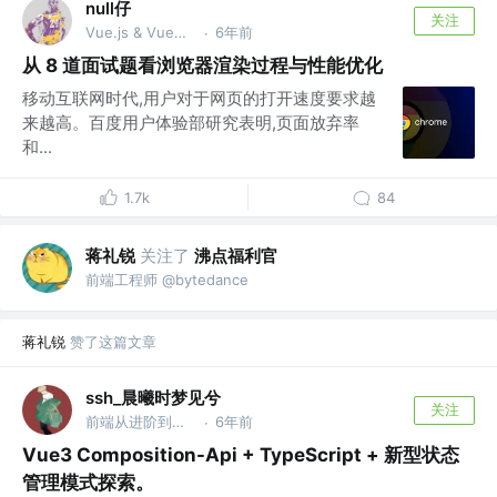
null仔
关注
Vue.js & VueUse团队成员、开源爱好者
6年前
·
从 8 道面试题看浏览器渲染过程与性能优化
移动互联网时代,用户对于网页的打开速度要求越
来越高。百度用户体验部研究表明,页面放弃率
和...
1.7k
84
蒋礼锐
关注了
沸点福利官
前端工程师 @bytedance
蒋礼锐
赞了这篇文章
ssh_晨曦时梦见兮
关注
前端从进阶到入院 @字节跳动
6年前
·
Vue3 Composition-Api + TypeScript + 新型状态
管理模式探索。