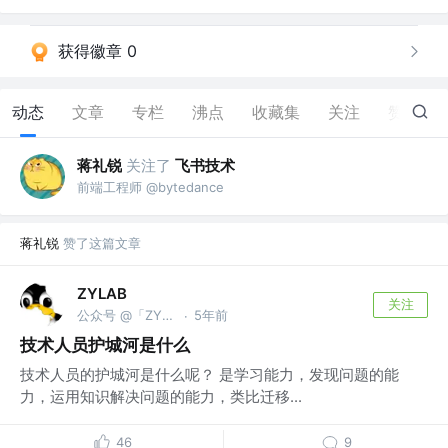
获得徽章 0
动态
文章
专栏
沸点
收藏集
关注
赞
30
蒋礼锐
关注了
飞书技术
前端工程师 @bytedance
蒋礼锐
赞了这篇文章
ZYLAB
关注
公众号 @「ZYLAB」
5年前
·
技术人员护城河是什么
技术人员的护城河是什么呢？ 是学习能力，发现问题的能
力，运用知识解决问题的能力，类比迁移...
46
9