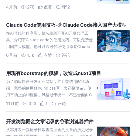
4月前
278
点赞
评论
Claude Code使用技巧-为Claude Code接入国产大模型
在AI时代的程序员，越来越离不开AI开发代码工
具。介绍下Claude code的使用技巧。可以免费使
用国产大模型。也可以通过代理使用原装Claude
Opus 4和Sonnet 4模型。
6月前
1.1k
点赞
评论
用现有bootstrap的模板，改造成nuxt3项目
为了响应快速开发企业网站，并且能够适配移动
端，完整的使用tailwind css写一套还挺复杂。使
用市场上的UI框架，风格过于统一，不适合面向C
端用户的个性化UI需要，使用bootstrap项目开
11月前
323
1
评论
发。
开发浏览掘金文章记录的谷歌浏览器插件
从零开发一款记录日常查看掘金的文章的历史记录