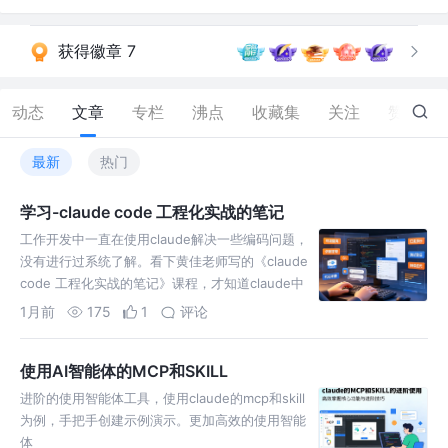
获得徽章 7
动态
文章
专栏
沸点
收藏集
关注
赞
141
最新
热门
学习-claude code 工程化实战的笔记
工作开发中一直在使用claude解决一些编码问题，
没有进行过系统了解。看下黄佳老师写的《claude
code 工程化实战的笔记》课程，才知道claude中
有这么多门道，这么多功能技巧。收益匪浅。以下
1月前
175
1
评论
使用AI智能体的MCP和SKILL
进阶的使用智能体工具，使用claude的mcp和skill
为例，手把手创建示例演示。更加高效的使用智能
体