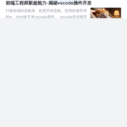
前端工程师新超能力-揭秘vscode插件开发
打破前端职业瓶颈，拓宽开发思路。使用前端常用
的js、html来开发vscode插件。 vscode是前端开
发中重要的IDE工具，掌握了插件开发，可以让你
的工具锦上添花，让你IDE与众不同，让你准时下
2年前
2.1k
17
4
班
写html页面没意思，来挑战chrome插件开发
作为前端开发者，写烦了页面布局，给自己找点乐
子，开发一个自己的谷歌浏览器插件。谷歌浏览器
插件通常由HTML、CSS和JavaScript组成，非常
利于前端开发。插件，可以为用户提供定制化的体
2年前
17k
255
25
验。
webgl基础4-灯光
灯光 光源类型 点光源：一个点向周围发光，需要定义点光的位置和方
向、颜色 平行光：从无限远的地方发射的光；只需定义光的方向和颜
色，与位置无关 环境光：间接光，是光源发出后，经过其他物体反射后
照射到物体
2年前
145
点赞
评论