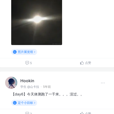
照片展览馆
点赞
5
Hookin
学生 @山卡拉
·
5年前
【day6】今天体测跑了一千米。。。没过。。
定个小目标
点赞
2