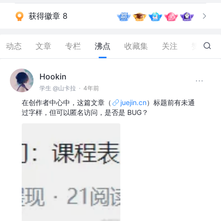
获得徽章 8
动态
文章
专栏
沸点
收藏集
关注
赞
62
Hookin
学生 @山卡拉
·
4年前
在创作者中心中，这篇文章（
juejin.cn
）标题前有未通
过字样，但可以匿名访问，是否是 BUG？