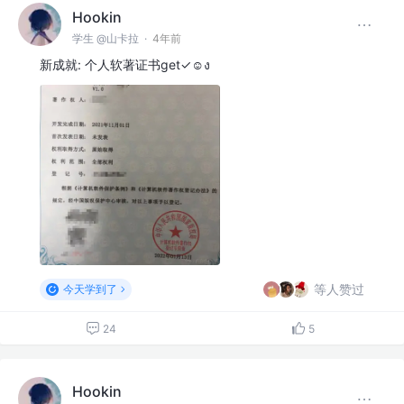
Hookin
学生 @山卡拉
·
4年前
新成就: 个人软著证书get✓☺ง
等人赞过
今天学到了
24
5
Hookin