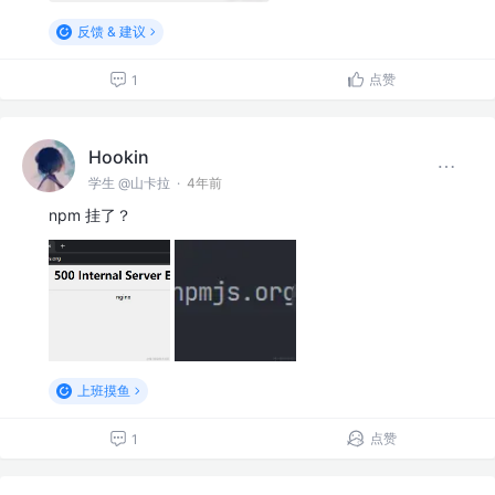
反馈 & 建议
点赞
1
Hookin
学生 @山卡拉
·
4年前
npm 挂了？
上班摸鱼
点赞
1