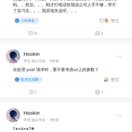
码。。然后。。。刚才打电话给我说公司人手不够，带不
了实习生。。。我原地失业🤣。。。
赞过
上班摸鱼
21
2
Hookin
学生 @山卡拉
·
5年前
在处理 post 请求时，要不要考虑url上的参数？
赞过
技术交流圈
7
1
Hookin
学生 @山卡拉
·
5年前
ʕ๑•ɷ•๑ʔ❀