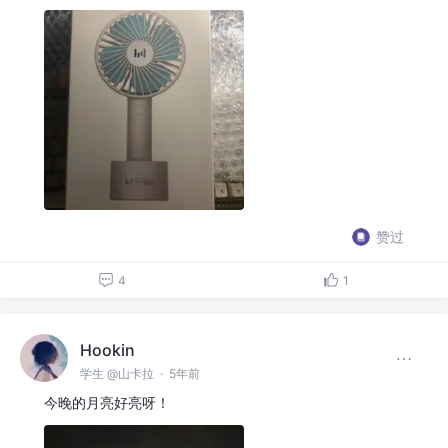
赞过
4
1
Hookin
学生 @山卡拉
·
5年前
今晚的月亮好亮呀！