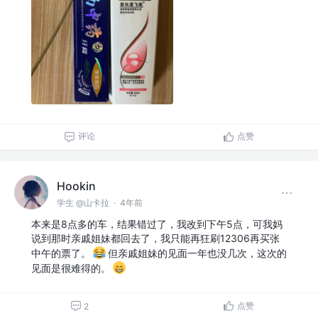
评论
点赞
Hookin
学生 @山卡拉
·
4年前
本来是8点多的车，结果错过了，我改到下午5点，可我妈
说到那时亲戚姐妹都回去了，我只能再狂刷12306再买张
中午的票了。
但亲戚姐妹的见面一年也没几次，这次的
见面是很难得的。
点赞
2