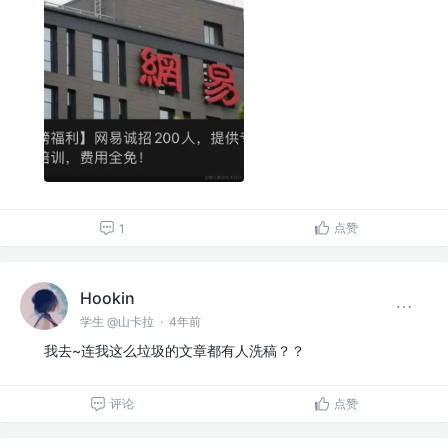
点赞
1
Hookin
学生 @山卡拉
·
4年前
我去~连我这么垃圾的文章都有人洗稿？？
评论
点赞