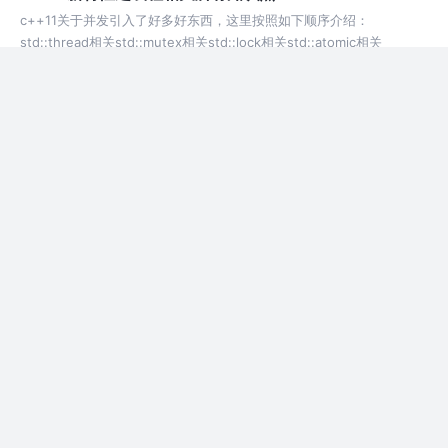
c++11关于并发引入了好多好东西，这里按照如下顺序介绍：
std::thread相关std::mutex相关std::lock相关std::atomic相关
std::call_once相关volati
6年前
1.2k
1
评论
c++11新特性之std::function和lambda表达式
c++11新增了std::function、std::bind、lambda表达式等封装使函数
调用更加方便。std::function讲std::function前首先需要了解下什么是
可调用对象满足以
6年前
5.9k
5
评论
c++11新特性之列表初始化
C++11新增了列表初始化的概念。在C++11中可以直接在变量名后面加
上初始化列表来进行对象的初始化。列表初始化也可以用在函数的返回
值上列表初始化的一些规则：首先说下聚合类型可以进行直接列表初始
化，这
6年前
1.6k
1
评论