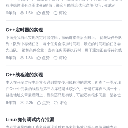
程序始终没有企图改变a的值，那它可能就会优化这段代码，变成w
6年前
1.5k
点赞
评论
C++定时器的实现
下面是我自己实现的定时器逻辑，源码链接最后会附上。 优先级任务队
列：队列中存储任务，每个任务会添加时间戳，最近的时间戳的任务会
先出队。 锁和条件变量：当有任务需要执行时，用于通知正在等待的线
程从任务队列中取出任务执行。 在构造函数中初始化，主要是配置好内
6年前
1.8k
点赞
评论
部的线程池，线程池中常驻…
C++线程池的实现
本人在开发过程中经常会遇到需要使用线程池的需求，但查了一圈发现
在C++中完备的线程池第三方库还是比较少的，于是打算自己搞一个，
链接地址文章最后附上，目前还只是初版，可能还有很多问题，望各位
指正。 核心线程数(core_threads)：线程池中拥有的最少线程个数，初
6年前
2.2k
点赞
评论
始化时就会创…
Linux如何调试内存泄漏
内存泄漏是指由于疏忽或错误造成程序未能释放已经不再使用的内存。