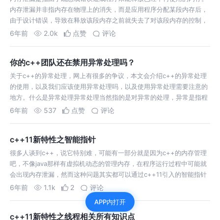
内存泄漏并非指内存在物理上的消失，而是应用程序分配某段内存后，
由于设计错误，导致在释放该段内存之前就失去了对该段内存的控制，
从而造成了内存
6年前
2.0k
点赞
评论
你的c++团队还在禁用异常处理吗？
关于c++的异常处理，网上有很多的争议，本文会介绍c++的异常处理
的使用，以及我们应该使用异常处理吗，以及使用异常处理需要注意的
地方。什么是异常处理异常处理当然指的是对异常的处理，异常是指程
序在执行期
6年前
537
点赞
评论
c++11新特性之智能指针
很多人谈到c++，说它特别难，可能有一部分就是因为c++的内存管理
吧，不像java那样有虚拟机动态的管理内存，在程序运行过程中可能就
会出现内存泄漏，然而这种问题其实都可以通过c++11引入的智能指针
来
6年前
1.1k
2
评论
APP内打开
c++11新特性之线程相关所有知识点