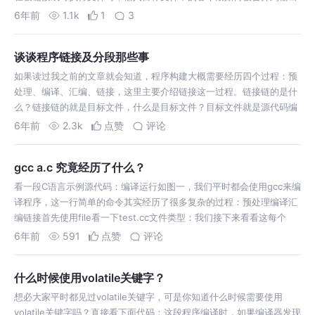
文件？A：
6年前
1.1k
1
3
谈谈程序链接及分段那些事
如果读过我之前的文章就会知道，程序构建大概需要经历四个过程：预
处理、编译、汇编、链接，这里主要介绍链接这一过程。链接链的是什
么？链接链的就是目标文件，什么是目标文件？目标文件就是源代码编
译后但未进行链
6年前
2.3k
点赞
评论
gcc a.c 究竟经历了什么？
看一段C语言示例源代码：编译运行如图一，我们平时都会使用gcc来编
译程序，这一行简单的命令其实经历了很多复杂的过程：预处理编译汇
编链接首先使用file看一下test.cc文件类型：我们接下来看看这每个
6年前
591
点赞
评论
什么时候使用volatile关键字？
想必大家平时都见过volatile关键字，可是你知道什么时候需要使用
volatile关键字吗？直接看下面代码：这段程序编译时，如果编译器发现