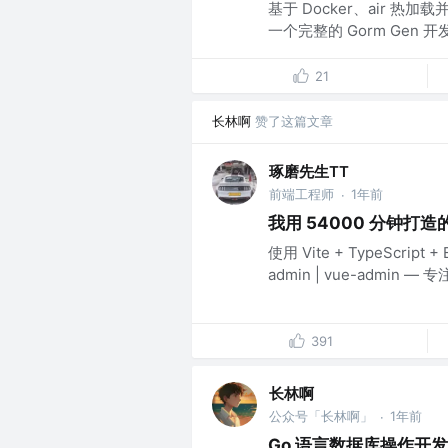
基于 Docker、air 热加载并基
一个完整的 Gorm Gen 开
21
长林啊
赞了这篇文章
琢磨先生TT
前端工程师
1年前
·
我用 54000 分钟打
使用 Vite + TypeScript 
admin | vue-admin —
391
长林啊
公众号「长林啊」
1年前
·
Go 语言数据库操作开发