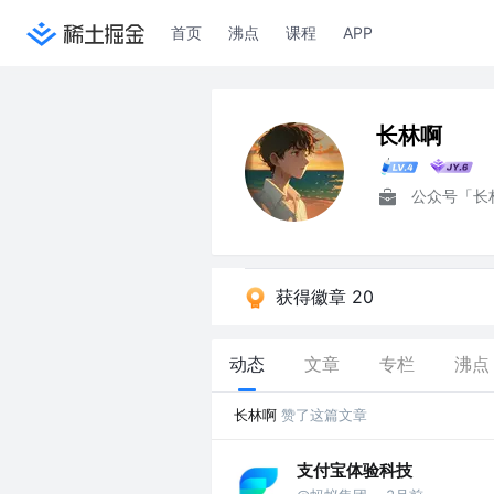
首页
沸点
课程
APP
长林啊
公众号「长
获得徽章 20
动态
文章
专栏
沸点
长林啊
赞了这篇文章
支付宝体验科技