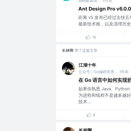
@蚂蚁集团
3月前
·
Ant Design Pro v6.0
距离 v5 发布已经过去快五年了
最新技术栈，以及清理历史包
16
长林啊
赞了这篇文章
江湖十年
公众号｜Go编程世界
1年前
·
在 Go 语言中如何实现
如果你熟悉 Java、Py
为进程和线程不是越多越好
技术...
8
长林啊