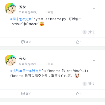
旁及
公众号 @全栈开发师
·
3年前
#周末怎么过#
`pytest -s filename.py` 可以输出
`stdout`和`stderr`
赞过
评论
1
旁及
公众号 @全栈开发师
·
3年前
#挑战每日一条沸点#
`:> filename`和`cat /dev/null >
filename`均可以清空文件，重置文件内容。
赞过
评论
1