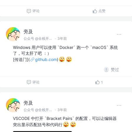
评论
点赞
旁及
公众号 @全栈开发师
·
3年前
Windows 用户可以使用 `Docker` 跑一个 `macOS` 系统
了，可太肝了吧 ：）
[传送门](
github.com
)
赞过
评论
1
旁及
公众号 @全栈开发师
·
3年前
VSCODE 中打开 `Bracket Pairs` 的配置，可以让编辑器
突出显示匹配括号和代码行