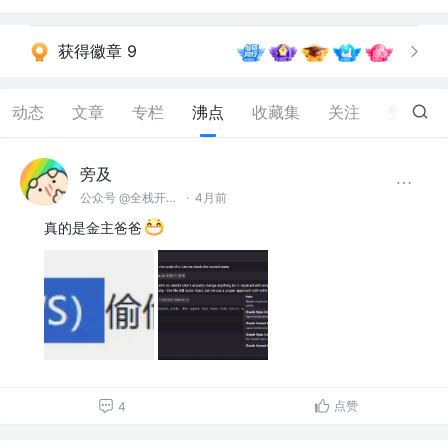
获得徽章 9
动态
文章
专栏
沸点
收藏集
关注
赞
497
旁及
公众号 @全栈开发师
·
4月前
真的是金主爸爸
点赞
4