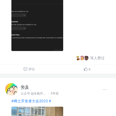
等人赞过
评论
6
旁及
公众号 @全栈开发师
·
3年前
#稀土开发者大会2023 #