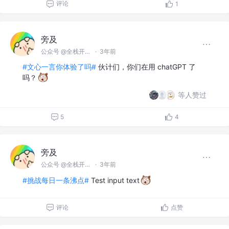
评论
1
旁及
公众号 @全栈开发师
·
3年前
#文心一言你体验了吗#
伙计们，你们在用 chatGPT 了
吗？
等人赞过
5
4
旁及
公众号 @全栈开发师
·
3年前
#挑战每日一条沸点#
Test input text
评论
点赞