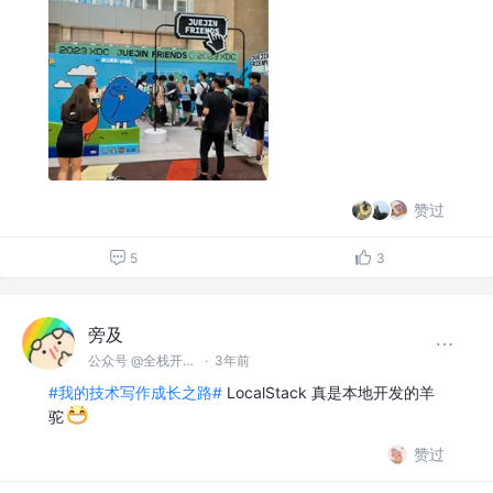
赞过
5
3
旁及
公众号 @全栈开发师
·
3年前
#我的技术写作成长之路#
LocalStack 真是本地开发的羊
驼
赞过