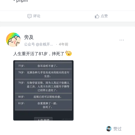
- pnpm
评论
点赞
旁及
公众号 @全栈开发师
·
4年前
人生重开活了81岁，摔死了
赞过