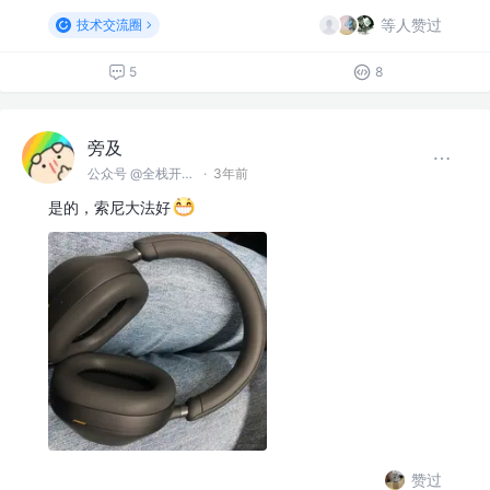
等人赞过
技术交流圈
5
8
旁及
公众号 @全栈开发师
·
3年前
是的，索尼大法好
赞过