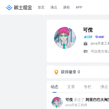
首页
沸点
课程
APP
可傥
java开发
可以傥方张
获得徽章 0
动态
文章
专栏
沸点
可傥
关注了
阿里巴巴大淘
java开发工程师