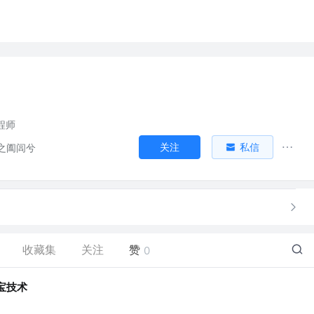
工程师
关注
私信
之阖闾兮
收藏集
关注
赞
0
宝技术