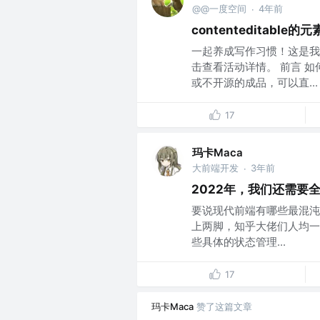
@@一度空间
4年前
·
contenteditabl
一起养成写作习惯！这是我参
击查看活动详情。 前言 
或不开源的成品，可以直...
17
玛卡Maca
大前端开发
3年前
·
2022年，我们还需要
要说现代前端有哪些最混沌
上两脚，知乎大佬们人均一
些具体的状态管理...
17
玛卡Maca
赞了这篇文章