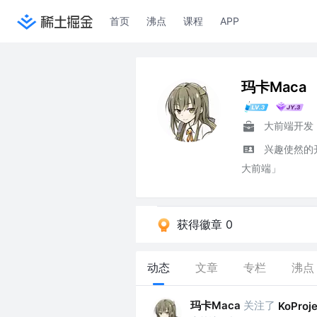
首页
沸点
课程
APP
玛卡Maca
大前端开发
兴趣使然的
大前端」
获得徽章 0
动态
文章
专栏
沸点
玛卡Maca
关注了
KoProj