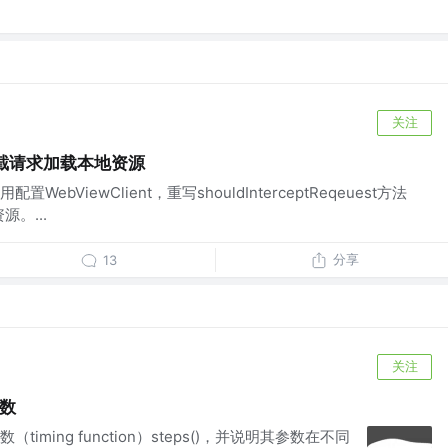
关注
w 拦截请求加载本地资源
bViewClient，重写shouldInterceptReqeuest方法
源。...
分享
13
关注
函数
timing function）steps()，并说明其参数在不同