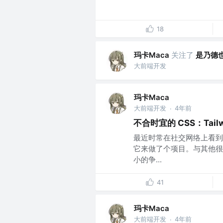
18
玛卡Maca
关注了
是乃德也
大前端开发
玛卡Maca
大前端开发
4年前
·
不合时宜的 CSS：Tail
最近时常在社交网络上看到 T
它来做了个项目。与其他很多技
小的争...
41
玛卡Maca
大前端开发
4年前
·