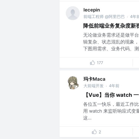
lecepin
前端工程师 @阿里巴巴
4年
·
降低前端业务复杂度新
无论做业务需求还是做平台
辑复杂、状态混乱的现象，
下图用需求、业务代码、测试
177
玛卡Maca
大前端开发
4年前
·
【Vue】当你 watch 一个
各位五一快乐，最近工作比
用 watch 来监听响应
这...
2