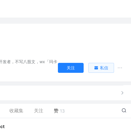
开发者，不写八股文，wx「玛卡
关注
私信
收藏集
关注
赞
13
ect