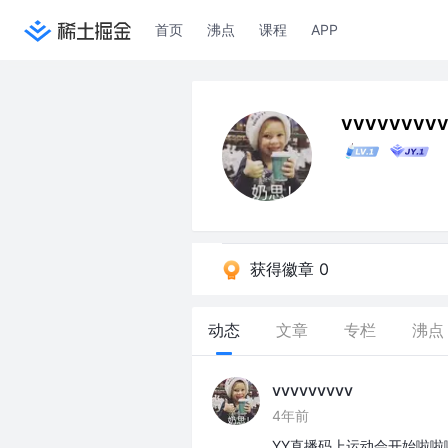
首页
沸点
课程
APP
vvvvvvvv
获得徽章 0
动态
文章
专栏
沸点
vvvvvvvvv
4年前
YY直播码上运动会开始啦啦