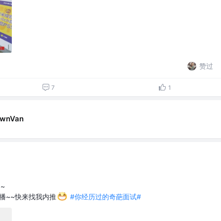
赞过
7
1
awnVan
~
直播~~快来找我内推
#你经历过的奇葩面试#