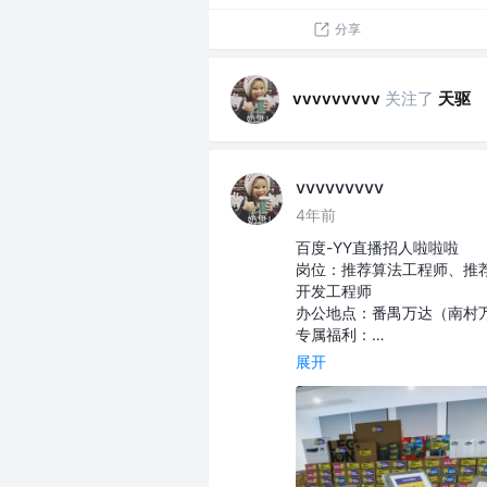
分享
关注了
天驱
vvvvvvvvv
vvvvvvvvv
4年前
百度-YY直播招人啦啦啦
岗位：推荐算法工程师、推荐
开发工程师
办公地点：番禺万达（南村
专属福利：…
展开