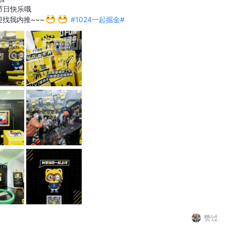
节日快乐哦
迎找我内推~~~
#1024一起掘金#
赞过