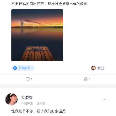
不要轻易的口出狂言，那样只会透露出你的软弱
赞过
上班摸鱼
1
1
大傻智
中端开发
·
3年前
怪我细节不够，毁了我们好多温柔