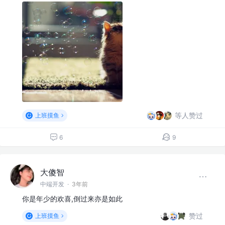
等人赞过
上班摸鱼
6
9
大傻智
中端开发
·
3年前
你是年少的欢喜,倒过来亦是如此
赞过
上班摸鱼