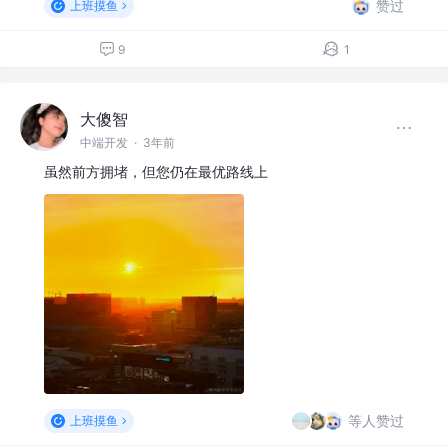
赞过
上班摸鱼
9
1
大傻智
中端开发
·
3年前
虽然前方拥堵，但您仍在最优路线上
等人赞过
上班摸鱼