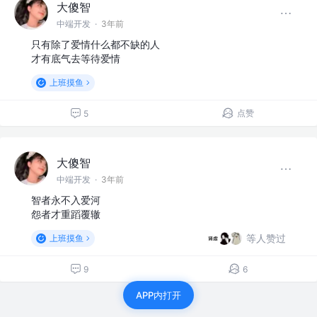
大傻智
中端开发
·
3年前
只有除了爱情什么都不缺的人
才有底气去等待爱情
上班摸鱼
点赞
5
大傻智
中端开发
·
3年前
智者永不入爱河
怨者才重蹈覆辙
等人赞过
上班摸鱼
9
6
APP内打开