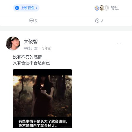
赞过
上班摸鱼
5
3
大傻智
中端开发
·
3年前
没有不变的感情
只有合适不合适而已