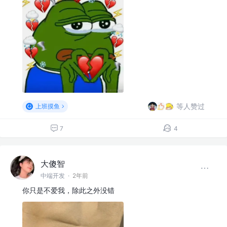
等人赞过
上班摸鱼
7
4
大傻智
中端开发
·
2年前
你只是不爱我，除此之外没错