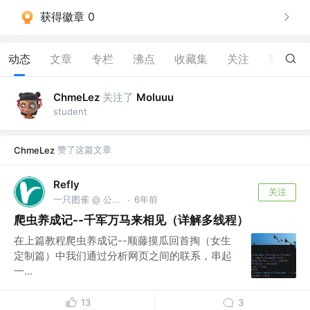
获得徽章 0
动态
文章
专栏
沸点
收藏集
关注
赞
12
关注了
ChmeLez
Moluuu
student
赞了这篇文章
ChmeLez
Refly
关注
一只图雀 @ 公众号「图雀社区」
6年前
·
爬虫养成记--千军万马来相见（详解多线程）
在上篇教程爬虫养成记--顺藤摸瓜回首掏（女生
定制篇）中我们通过分析网页之间的联系，串起
一...
13
3