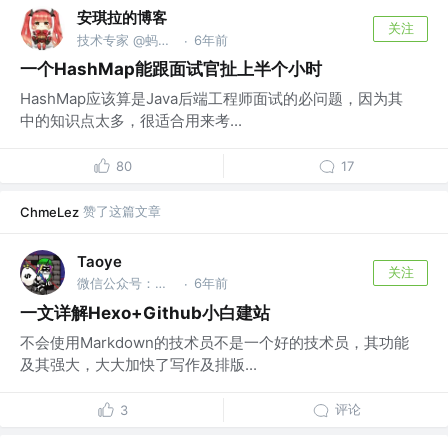
安琪拉的博客
关注
技术专家 @蚂蚁金服
6年前
·
一个HashMap能跟面试官扯上半个小时
HashMap应该算是Java后端工程师面试的必问题，因为其
中的知识点太多，很适合用来考...
80
17
赞了这篇文章
ChmeLez
Taoye
关注
微信公众号：玩世不恭的Coder @Taoye
6年前
·
一文详解Hexo+Github小白建站
不会使用Markdown的技术员不是一个好的技术员，其功能
及其强大，大大加快了写作及排版...
评论
3